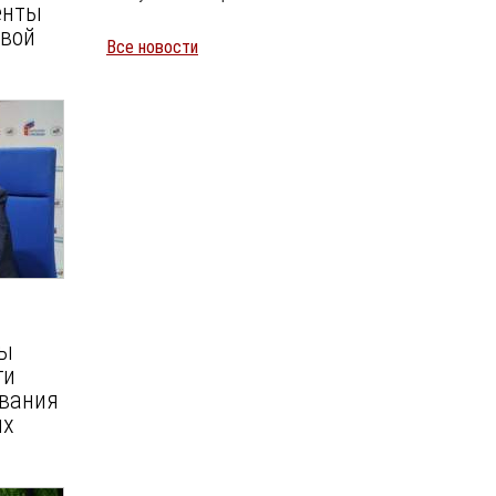
енты
овой
Все новости
Уайлд
Мы
ги
ования
их