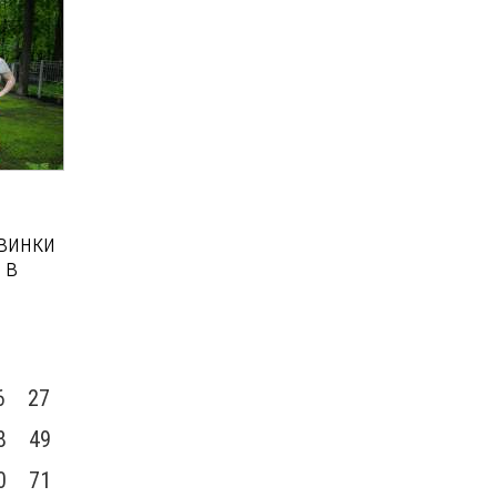
овинки
 в
6
27
8
49
0
71