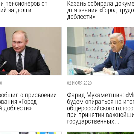
 и пенсионеров от
Казань собирала докум
ий за долги
для звания «Город труд
доблести»
20
02 ИЮЛЯ 2020
ообщил о присвоении
Фарид Мухаметшин: «
звания «Город
будем опираться на ито
й доблести»
общероссийского голос
при принятии важнейш
государственных...