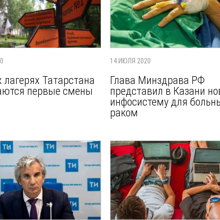
20
14 ИЮЛЯ 2020
х лагерях Татарстана
Глава Минздрава РФ
аются первые смены
представил в Казани н
инфосистему для больн
раком