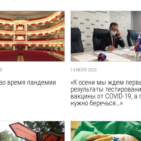
20
14 ИЮЛЯ 2020
во время пандемии
«К осени мы ждем перв
результаты тестирован
вакцины от COVID-19, а 
нужно беречься…»