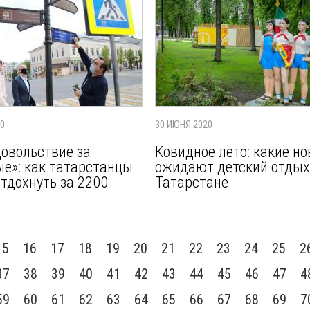
20
30 ИЮНЯ 2020
довольствие за
Ковидное лето: какие н
е»: как татарстанцы
ожидают детский отдых
отдохнуть за 2200
Татарстане
15
16
17
18
19
20
21
22
23
24
25
2
37
38
39
40
41
42
43
44
45
46
47
4
59
60
61
62
63
64
65
66
67
68
69
7