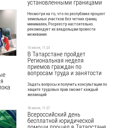
установленными границами
Несмотря на то, что по республике процент
земельных участков без четких границ
минимален, Росреестр настоятельно
рекомендует их владельцам провести
межевание.
10 июля, 11:23
В Татарстане пройдет
Региональная неделя
приемов граждан по
вопросам труда и занятости
ые
ия
Задать вопросы и получить консультации по
пока
защите трудовых прав сможет каждый
желающий
30 июня, 11:27
Всероссийский день
бесплатной юридической
помощи прошел в Татарстане