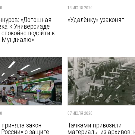
20
13 ИЮЛЯ 2020
ннуров: «Дотошная
«Удалёнку» узаконят
вка к Универсиаде
 спокойно подойти к
у Мундиалю»
20
07 ИЮЛЯ 2020
 приняла закон
Тачками привозили
 России» о защите
материалы из архивов: 