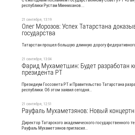
С ежегодным посланием Государственному Совету РТ «О вн
республики Рустам Минниханов....
21 сентября, 13:19
Олег Морозов: Успех Татарстана­ доказ
государства
Татарстан прошел большую длинную дорогу федеративного 
21 сентября, 13:04
Фарид Мухаметшин: Будет разработан к
президента РТ
Президиум Госсовета РТ и Правительство Татарстана разр
республики. Об этом заявил сегодня...
21 сентября, 12:51
Рауфаль Мухаметзянов: Новый концерт
Директор Татарского академического государственного теа
Рауфаль Мухаметзянов пригласил...