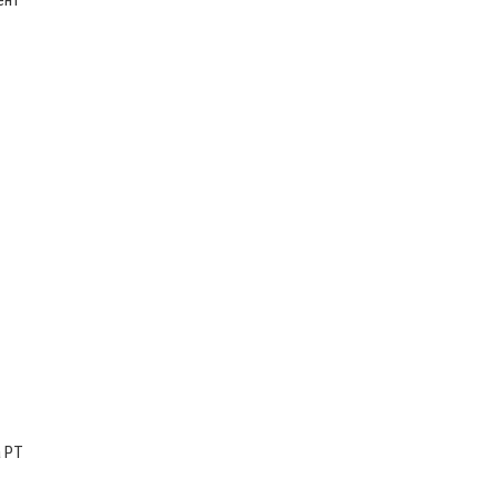
ент
а РТ