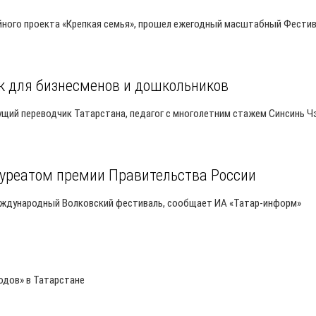
тийного проекта «Крепкая семья», прошел ежегодный масштабный Фести
к для бизнесменов и дошкольников
ущий переводчик Татарстана, педагог с многолетним стажем Синсинь Чэ
ауреатом премии Правительства России
 международный Волковский фестиваль, сообщает ИА «Татар-информ»
одов» в Татарстане