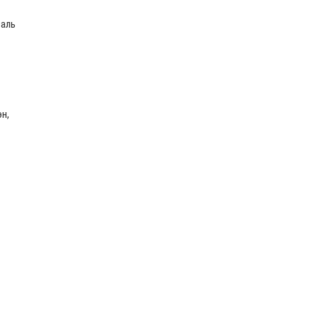
валь
н,