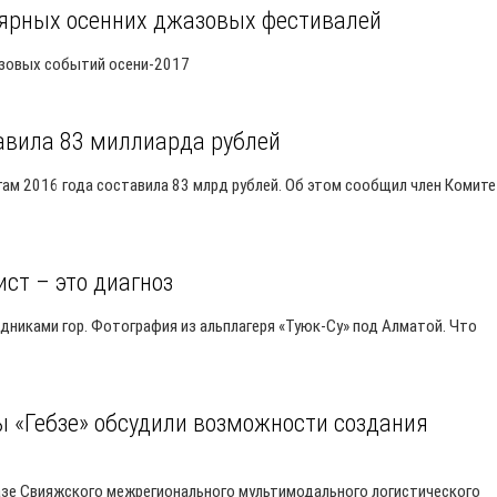
лярных осенних джазовых фестивалей
азовых событий осени-2017
авила 83 миллиарда рублей
м 2016 года составила 83 млрд рублей. Об этом сообщил член Комит
ст – это диагноз
едниками гор. Фотография из альплагеря «Туюк-Су» под Алматой. Что
ы «Гебзе» обсудили возможности создания
зе Свияжского межрегионального мультимодального логистического