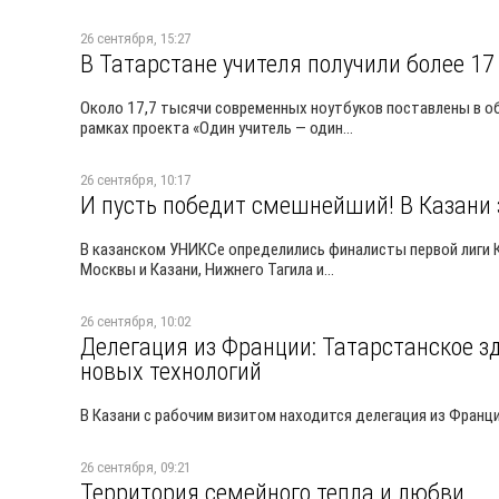
26 сентября, 15:27
В Татарстане учителя получили более 17
Около 17,7 тысячи современных ноутбуков поставлены в об
рамках проекта «Один учитель — один...
26 сентября, 10:17
И пусть победит смешнейший! В Казани
В казанском УНИКСе определились финалисты первой лиги К
Москвы и Казани, Нижнего Тагила и...
26 сентября, 10:02
Делегация из Франции: Татарстанское 
новых технологий
В Казани с рабочим визитом находится делегация из Франц
26 сентября, 09:21
Территория семейного тепла и любви