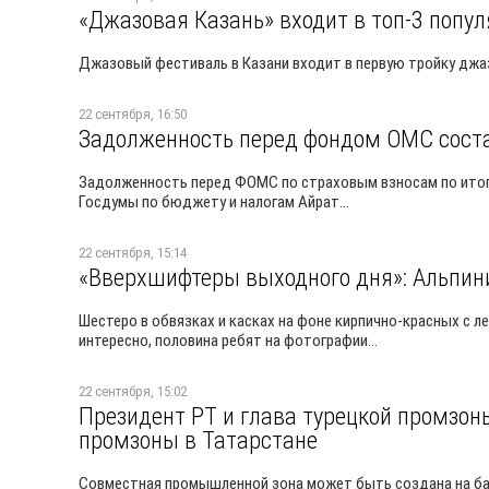
«Джазовая Казань» входит в топ-3 попу
Джазовый фестиваль в Казани входит в первую тройку дж
22 сентября, 16:50
Задолженность перед фондом ОМС сост
Задолженность перед ФОМС по страховым взносам по итога
Госдумы по бюджету и налогам Айрат...
22 сентября, 15:14
«Вверхшифтеры выходного дня»: Альпини
Шестеро в обвязках и касках на фоне кирпично-красных с л
интересно, половина ребят на фотографии...
22 сентября, 15:02
Президент РТ и глава турецкой промзон
промзоны в Татарстане
Совместная промышленной зона может быть создана на ба