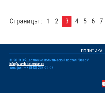
Страницы :
1
2
3
4
5
6
7
ПОЛИТИКА
© 2019 Общественно-политический портал "Вверх"
info@vverh-tatarstan.ru
телефон: +7 (843) 238-25-28