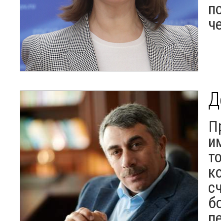
п
ч
Д
П
и
т
к
с
б
п