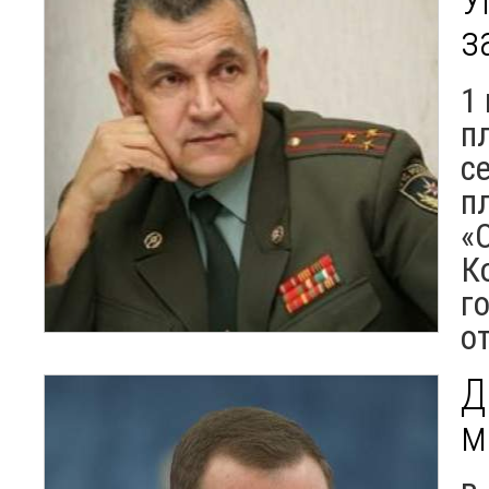
з
1
п
с
п
«
К
г
о
Д
м