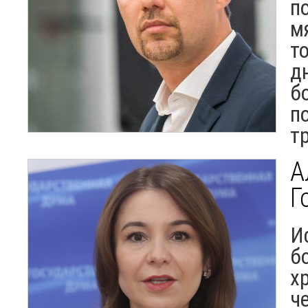
п
м
т
д
б
п
т
А
Г
И
б
х
ч