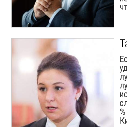
ч
Т
Е
у
л
л
и
с
%
К