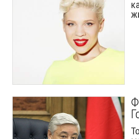
к
ж
Ф
Г
Т