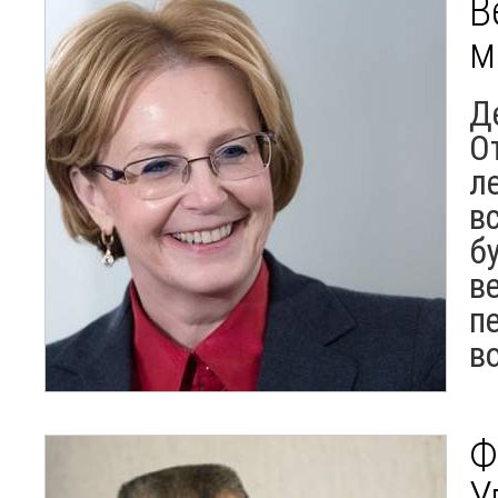
В
м
Д
О
ле
в
б
в
п
в
Ф
У