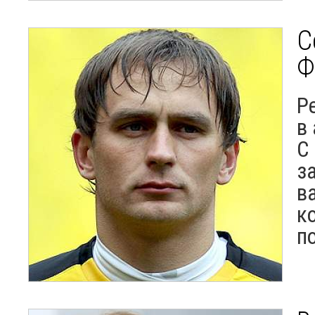
С
Ф
Р
в
С
з
в
к
п