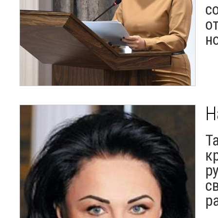
с
о
н
Н
Т
к
р
с
р