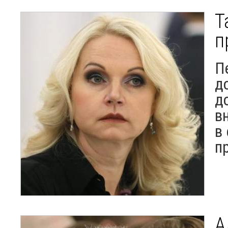
Т
п
П
д
д
в
в
п
А