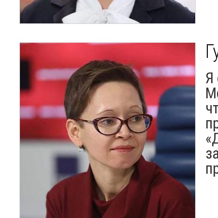
Г
Я
М
ч
п
«
з
п