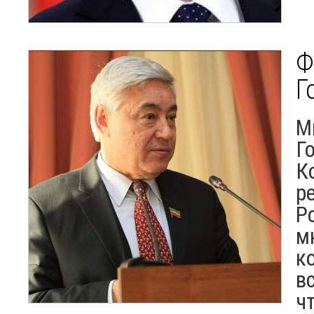
Ф
Г
М
Г
К
р
Р
м
к
в
чт