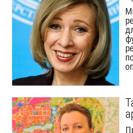
М
р
д
ф
р
п
о
Т
а
П