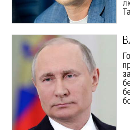
л
Т
В
Г
п
з
б
б
б