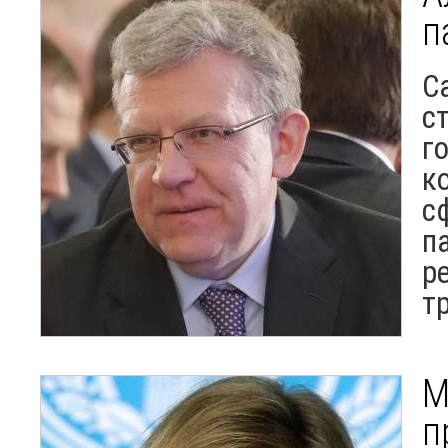
п
С
с
г
к
с
п
р
т
М
п