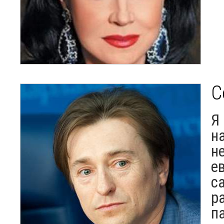
С
Я
н
н
е
с
р
п