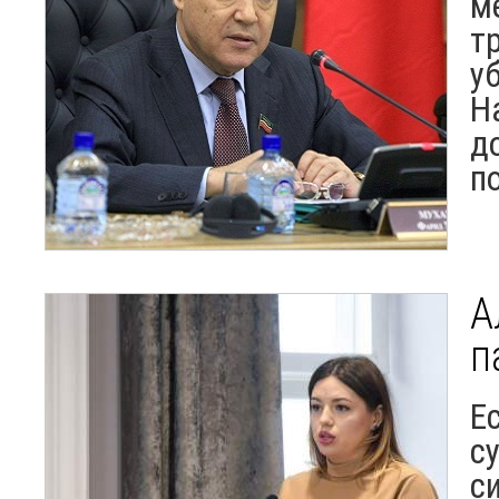
м
т
у
Н
д
п
А
п
Е
с
с