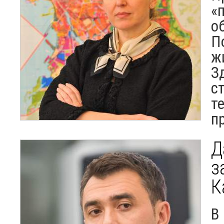
«
о
П
ж
З
с
т
п
Д
з
К
В