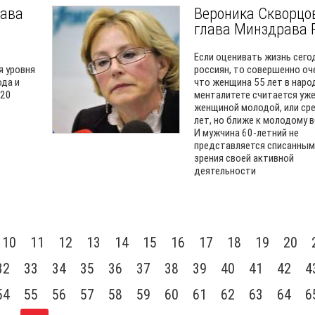
лава
Вероника Скворцо
глава Минздрава 
Если оценивать жизнь сег
 уровня
россиян, то совершенно оч
ода и
что женщина 55 лет в нар
 20
менталитете считается уже
женщиной молодой, или ср
лет, но ближе к молодому в
И мужчина 60-летний не
представляется списанным
зрения своей активной
деятельности
10
11
12
13
14
15
16
17
18
19
20
32
33
34
35
36
37
38
39
40
41
42
4
54
55
56
57
58
59
60
61
62
63
64
6