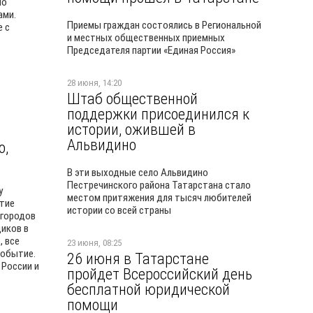
по
ами.
Приемы граждан состоялись в Региональной
 с
и местных общественных приемных
Председателя партии «Единая Россия»
28 июня, 14:20
Штаб общественной
поддержки присоединился к
истории, ожившей в
Альвидино
о,
В эти выходные село Альвидино
Пестречинского района Татарстана стало
у
местом притяжения для тысяч любителей
тие
истории со всей страны
 городов
иков в
, все
23 июня, 08:25
событие.
26 июня в Татарстане
 России и
пройдет Всероссийский день
бесплатной юридической
помощи