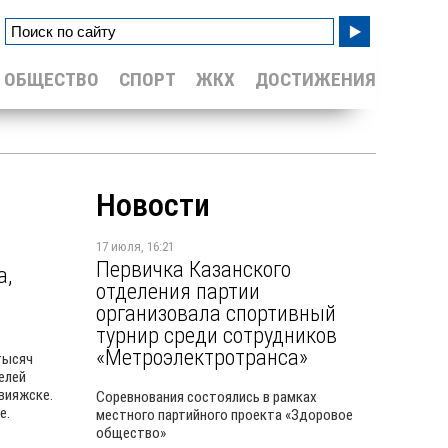
ОБЩЕСТВО
СПОРТ
ЖКХ
ДОСТИЖЕНИЯ
Новости
17 июля, 16:21
Первичка Казанского
а,
отделения партии
организовала спортивный
турнир среди сотрудников
«Метроэлектротранса»
тысяч
елей
вияжске.
Соревнования состоялись в рамках
е.
местного партийного проекта «Здоровое
общество»