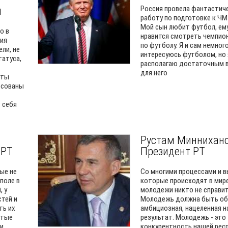
я
Россия провела фантастич
работу по подготовке к ЧМ
Мой сын любит футбол, ем
о в
нравится смотреть чемпио
тия
по футболу. Я и сам немног
ли, не
интересуюсь футболом, но 
татуса,
располагаю достаточным 
для него
рты
есованы
 себя
Рустам Миннихано
 РТ
Президент РТ
ые не
Со многими процессами и в
поле в
которые происходят в мире
, у
молодежи никто не справит
тей и
Молодежь должна быть об
ть их
амбициозная, нацеленная н
ятые
результат. Молодежь - это
и
конкурентность нашей респ