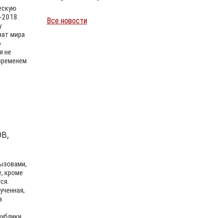
ескую
-2018.
Все новости
у
Уайлд
нат мира
о
я не
временем
в,
ызовами,
, кроме
ся.
ученная,
а
ублики.