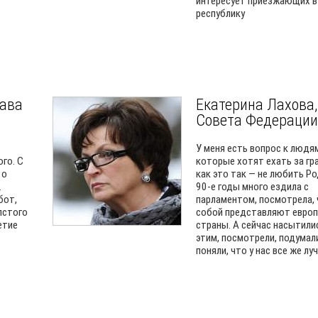
интересует приезжающих в
республику
лава
Екатерина Лахова,
Совета Федерации
У меня есть вопрос к людя
го. С
которые хотят ехать за гра
 о
как это так — не любить Ро
.
90-е годы много ездила с
бот,
парламентом, посмотрела,
лстого
собой представляют европ
етие
страны. А сейчас насытили
этим, посмотрели, подумал
поняли, что у нас все же лу