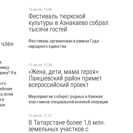
15 июля, 15:40
Фестиваль тюркской
культуры в Азнакаево собрал
тысячи гостей
Фестиваль организован в рамках Года
 член
народного единства
м,
15 июля, 12:28
ницу:
«Жена, дети, мама героя»:
дину? Я в
Лаишевский район примет
 что
всероссийский проект
ейские
сь всем
Мероприятие соберёт родных и близких
и и
участников специальной военной операции
чше
15 июля, 11:57
В Татарстане более 1,6 млн.
земельных участков с