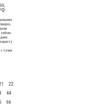
ва,
РФ
одняшних
евидно,
одном
 сейчас
едних
озрасту.
 с точки
21
22
3
44
5
66