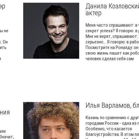
эр
Данила Козловски
актер
Меня часто спрашивают: в
бы не
секрет успеха? Я говорю: в
Мне не верят, спрашивают: 
. Он
серьезно... Я говорю: в рабо
лить
Посмотрите на Роналду: он
свою жизнь пашет как роб
и
человек сделал себя сам
Илья Варламов, б
ния
Казань по сравнению с дру
городами России - одна из 
Особенно, что касается
мле
благоустройства. В этом п
Значит,