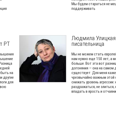
Мы будем стараться не ме
нция
поддерживать
Людмила Улицкая
т РТ
писательница
овышения
Мы не можем стать европе
овышение
нам нужно еще 150 лет, а м
Разница
больше. Вот эта вот разни
редней
догоняния — она на самом 
 быть на
существует. Для меня каж
ли другие
чрезвычайно важным этой 
логи для
снижать уровень агрессии: 
 всю
раздражаться, не злиться, 
впадать в ярость и отчаян