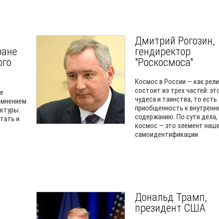
Дмитрий Рогозин,
ране
гендиректор
ого
"Роскосмоса"
Космос в России — как рели
состоит из трех частей: эт
ие
чудеса и таинства, то есть
 мнением
приобщенность к внутренн
ектуры.
содержанию. По сути дела,
тать и
космос — это элемент наш
самоидентификации
Дональд Трамп,
президент США