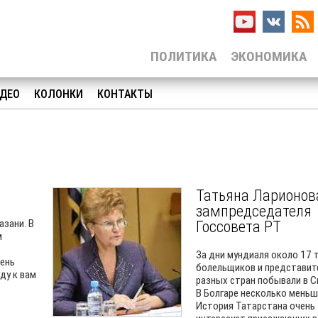
ПОЛИТИКА
ЭКОНОМИКА
ДЕО
КОЛОНКИ
КОНТАКТЫ
Татьяна Ларионов
зампредседателя
азани. В
Госсовета РТ
м
За дни мундиаля около 17 
чень
болельщиков и представит
ду к вам
разных стран побывали в С
В Болгаре несколько меньш
История Татарстана очень