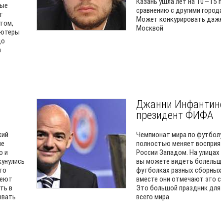
Казань ушла лет на 10—15 
рые
сравнению с другими город
т
Может конкурировать даже
нтом,
Москвой
ьютеры
до
а
Джанни Инфантин
президент ФИФА
кий
Чемпионат мира по футбол
не
полностью меняет восприя
о и
России Западом. На улицах
кунулись
вы можете видеть болельщ
что
футболках разных сборных
меют
вместе они отмечают это 
ть в
Это большой праздник для
ывать
всего мира