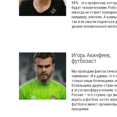
98% - это профессии, кото
будут человеческими. Робо
никогда не станет конкуре
например, учителю. А комп
так и не смогли подняться 
уровня человеческого мозг
Игорь Акинфеев,
футболист
Мы проводим фантастичес
чемпионат. И я думаю, что 
только наши болельщики, н
болельщики других стран о
в эту атмосферу и поняли, 
Россия — это страна, где у
играть в футбол, хотят игра
футбол и умеют организов
праздники