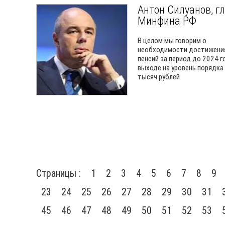
Антон Силуанов, г
Минфина РФ
В целом мы говорим о
необходимости достижения
пенсий за период до 2024 г
выходе на уровень порядка
тысяч рублей
Страницы :
1
2
3
4
5
6
7
8
9
23
24
25
26
27
28
29
30
31
45
46
47
48
49
50
51
52
53