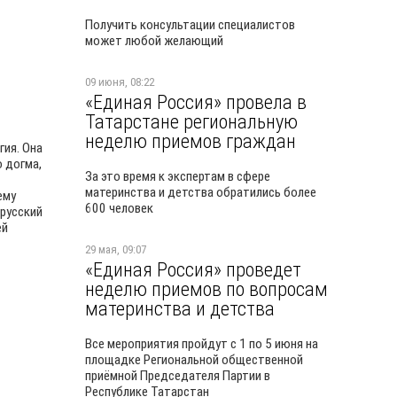
Получить консультации специалистов
может любой желающий
09 июня, 08:22
«Единая Россия» провела в
Татарстане региональную
неделю приемов граждан
гия. Она
о догма,
За это время к экспертам в сфере
материнства и детства обратились более
ему
600 человек
 русский
ей
29 мая, 09:07
«Единая Россия» проведет
неделю приемов по вопросам
материнства и детства
Все мероприятия пройдут с 1 по 5 июня на
площадке Региональной общественной
приёмной Председателя Партии в
Республике Татарстан