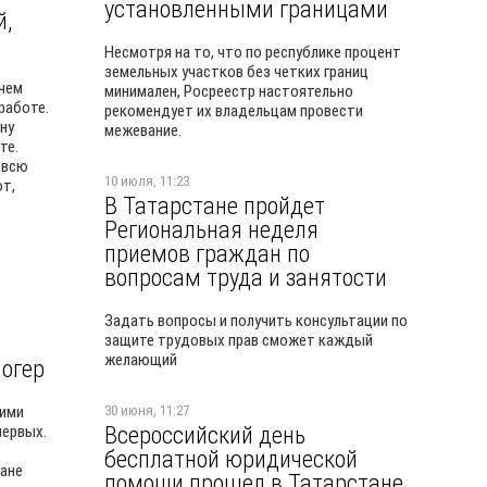
установленными границами
й,
Несмотря на то, что по республике процент
земельных участков без четких границ
 чем
минимален, Росреестр настоятельно
 работе.
рекомендует их владельцам провести
ну
межевание.
те.
 всю
10 июля, 11:23
от,
В Татарстане пройдет
Региональная неделя
приемов граждан по
вопросам труда и занятости
Задать вопросы и получить консультации по
защите трудовых прав сможет каждый
желающий
логер
гими
30 июня, 11:27
Всероссийский день
первых.
бесплатной юридической
лане
помощи прошел в Татарстане