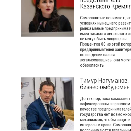
Казанского Кремл
Самозанятые понимают, чт
условиях нынешнего разви
рынка малые предпринимате
имея никакого легального с
не могут быть защищены.
Процентов 80 из этой кого
предпринимателей заинтер
во введении налога -
легализовавшись, они могут
обезопасить
Тимур Нагуманов,
бизнес-омбудсмен
До тех пор, пока самозанят
зафиксированы в правовом 
качестве предпринимателей
государства нет возможнос
механизмов, чтобы защити
интересы и права. Самозан
воспринимаются легальным