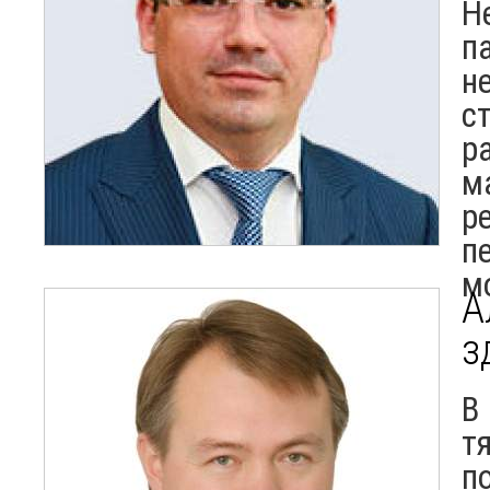
Н
п
н
с
р
м
р
п
м
А
з
В
т
п