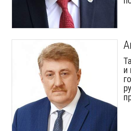
п
А
Т
и
г
р
п