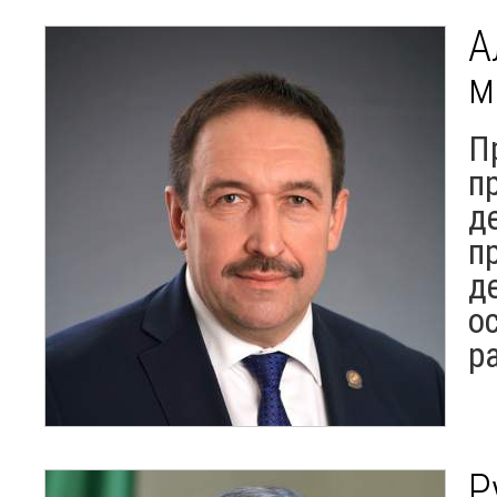
А
м
П
п
д
п
д
о
р
Р