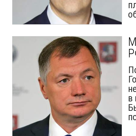
п
о
М
Р
П
Г
н
в
Б
п