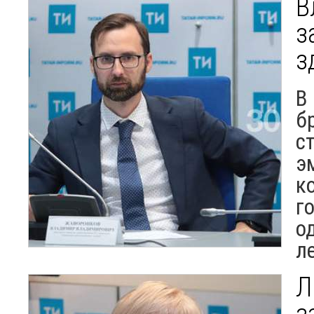
В
з
з
В
б
с
э
к
г
о
л
Л
з