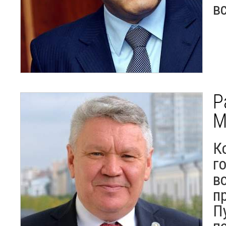
в
Р
М
К
г
в
п
П