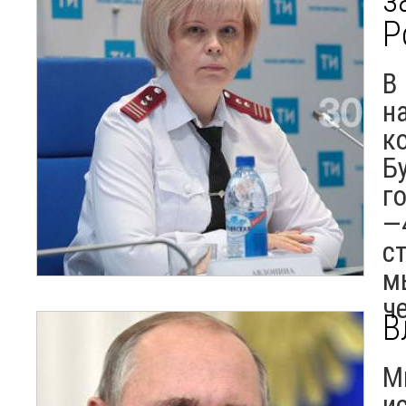
Р
В
н
к
Б
го
—
с
м
ч
В
М
и