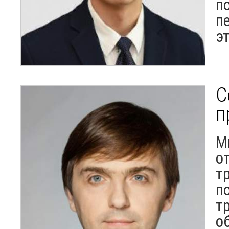
п
п
э
С
п
М
о
т
п
т
о