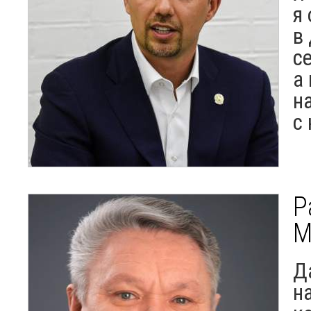
я
в
с
а
н
с
Р
М
Д
н