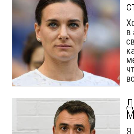
с
Х
в
с
к
м
ч
в
Д
М
Я