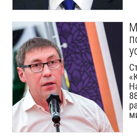
М
п
у
С
«
Н
8
р
м