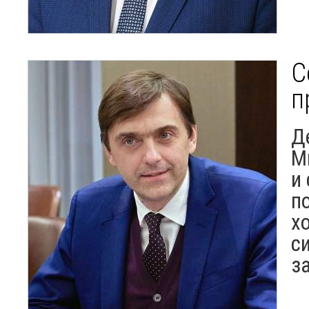
С
п
Д
М
и
п
х
с
з