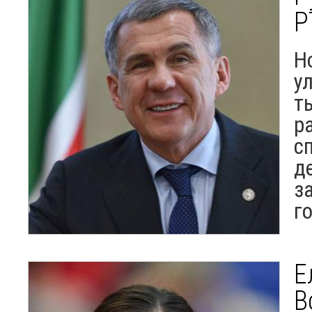
Р
Н
у
т
р
с
д
з
г
Е
В