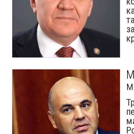
к
к
та
з
к
М
м
Т
п
м
Р