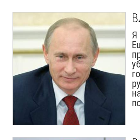
В
Я
Е
п
у
г
р
н
п