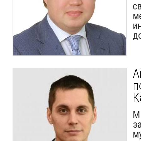
с
м
и
д
А
п
К
М
з
м