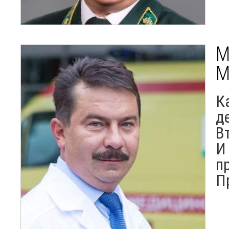
М
М
К
д
В
И
п
П