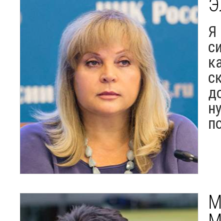
Э
Я 
с
к
с
д
н
п
М
М