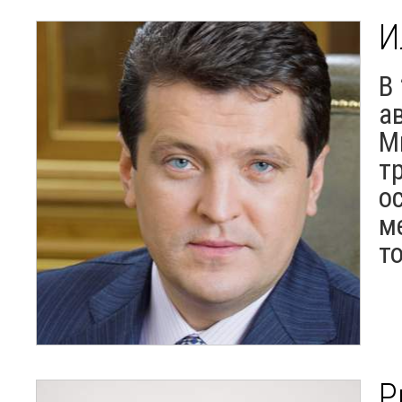
И
В
а
М
т
о
м
т
Р