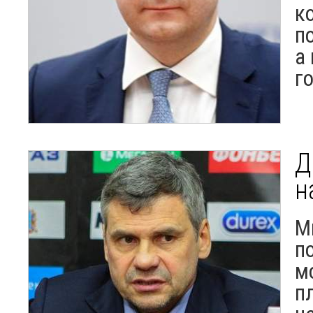
к
п
а
г
Д
н
М
п
м
п