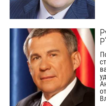
Р
Р
П
с
в
у
А
о
В