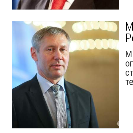
М
Р
М
о
с
т