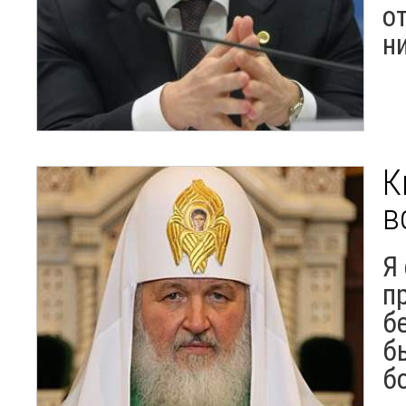
о
н
К
в
Я
п
б
б
б