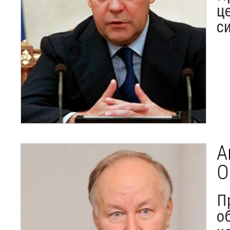
ц
с
А
О
П
о