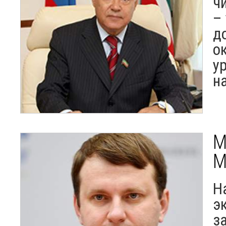
ч
–
д
о
у
н
М
М
Н
э
з