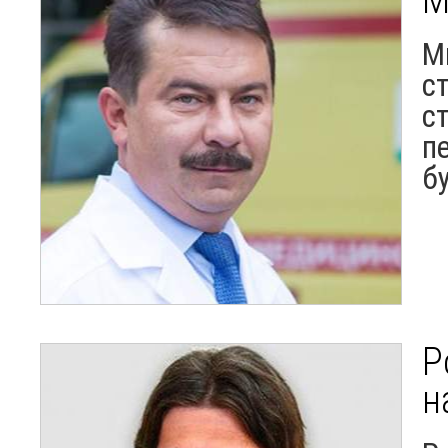
М
с
с
п
б
Р
н