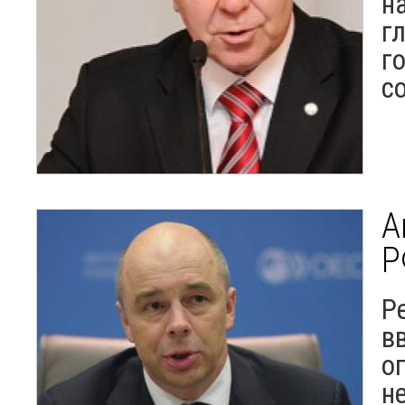
н
г
г
с
А
Р
Р
в
о
н