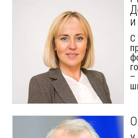
Д
и
С
п
ф
г
–
ш
О