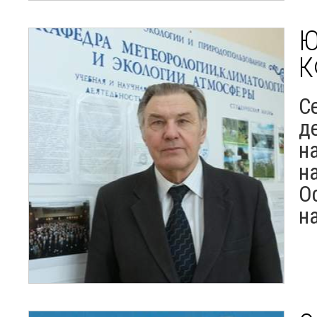
Ю
К
С
д
н
н
О
н