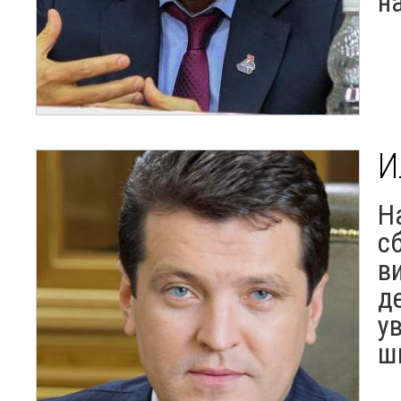
н
И
Н
с
в
д
у
ш