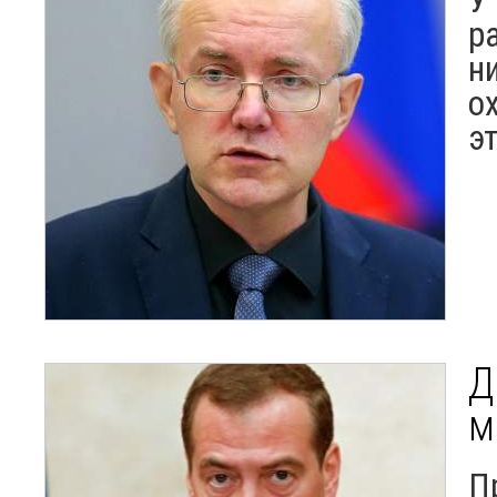
У
р
н
о
э
Д
м
П