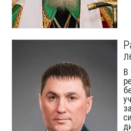
Р
л
В
р
б
у
з
с
д