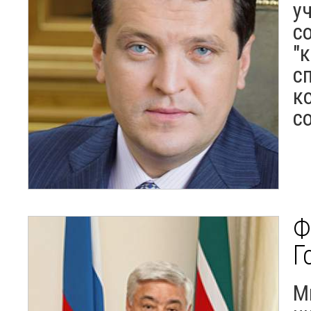
у
с
"
с
к
с
Ф
Г
М