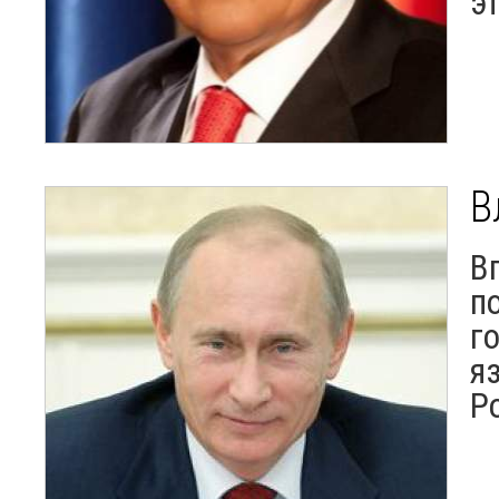
э
В
В
п
г
я
Р