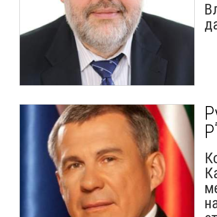
В
д
Р
Р
К
К
м
н