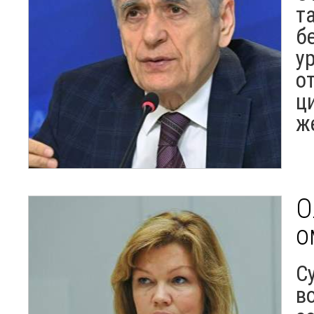
т
б
у
о
ц
ж
О
о
С
в