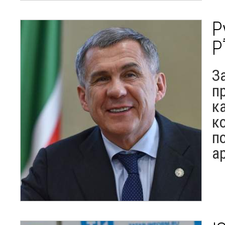
Р
Р
З
п
к
к
п
а