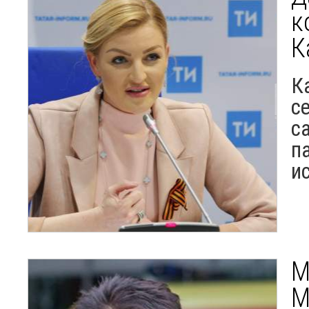
к
К
К
с
с
п
и
М
М