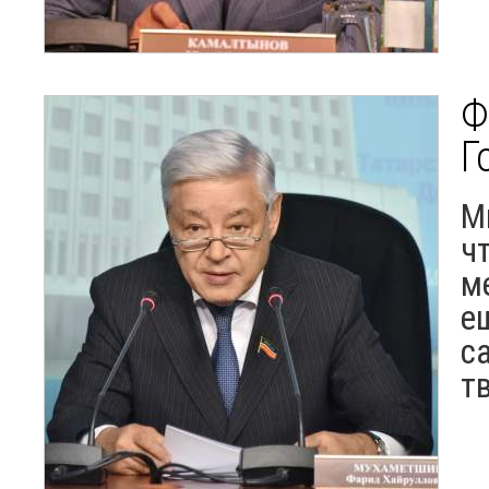
Ф
Г
М
ч
м
е
с
т