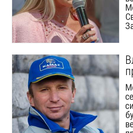
М
С
З
В
п
М
с
с
б
в