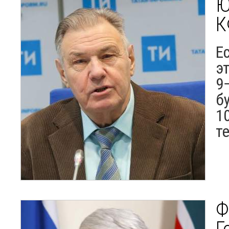
Ю
К
Е
э
9
б
1
т
Ф
Г