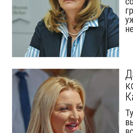
с
г
у
н
Д
к
К
Т
в
в