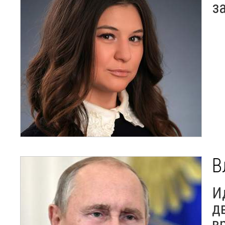
з
В
И
д
в