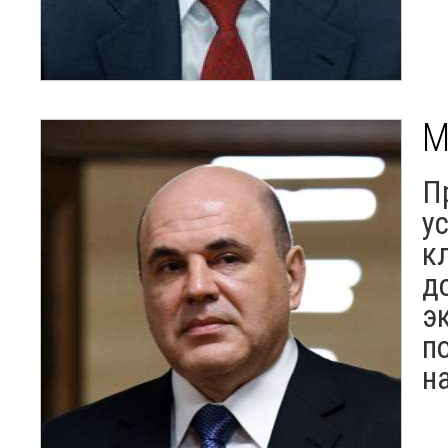
М
П
у
к
д
э
п
н