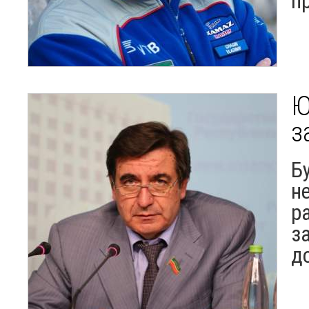
п
Ю
з
Б
н
р
з
д