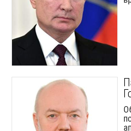
П
Г
О
п
а