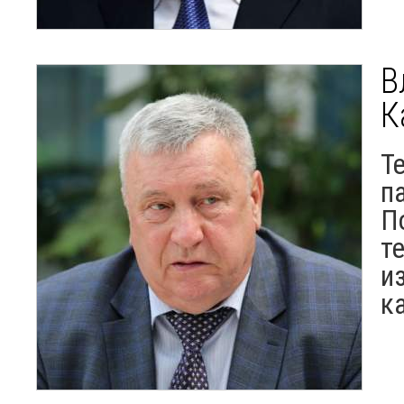
В
К
Т
п
П
т
и
к