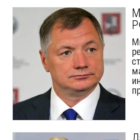
М
Р
М
р
с
м
и
п
Д