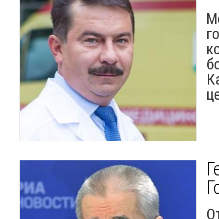
М
г
к
б
К
ц
Г
Г
О