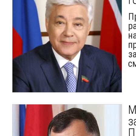
П
р
н
п
з
с
М
з
П