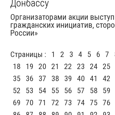
Донбассу
Организаторами акции выступ
гражданских инициатив, стор
России»
Страницы :
1
2
3
4
5
6
7
18
19
20
21
22
23
24
25
35
36
37
38
39
40
41
42
52
53
54
55
56
57
58
59
69
70
71
72
73
74
75
76
86
87
88
89
90
91
92
93