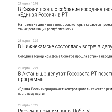
29 марта, 16:03
В Казани прошло собрание координацион
«Единая Россия» в РТ
На повестке дня – пять вопросов, которые касаются проек
также реализации республиканских...
28 марта, 17:32
В Нижнекамске состоялась встреча депу
Сегодня в городском Доме Советов прошла встреча народн
28 марта, 17:21
В Актаныше депутат Госсовета РТ посе
программы
«Единая Россия» продолжает контролировать качество рем
программу партии
28 марта, 16:29
Рисуем и помним нашу Победу!