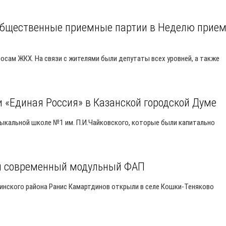
общественные приемные партии в Неделю прие
осам ЖКХ. На связи с жителями были депутаты всех уровней, а также
 «Единая Россия» в Казанской городской Думе
ыкальной школе №1 им. П.И.Чайковского, которые были капитально
ся современный модульный ФАП
уинского района Ранис Камартдинов открыли в селе Кошки-Теняково