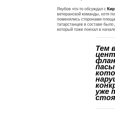
Якубов что-то обсуждал с
Кир
ветеранской команды, хотя п
поменялись сторонами площадки
татарстанцев в составе было
который тоже поехал в начале
Тем 
цент
флан
пасы
кото
нару
конк
уже 
стоя