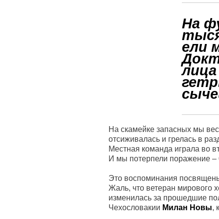
На ф
тыся
ели 
Докт
лица
гетр
сыче
На скамейке запасных мы вес
отсиживалась и грелась в раз
Местная команда играла во вт
И мы потерпели поражение – 
Это воспоминания посвящены
Жаль, что ветеран мирового хо
изменилась за прошедшие пол
Чехословакии
Милан Новы
,