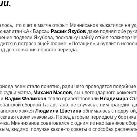
ии.
лось, что счет в матче открыт. Минниханов выкатился на у
экс-капитан «Ак Барса»
Рафик Якубов
даже поднял обе руки
зрение подвели Якубова, поскольку шайбу отбил голкипер ч
аходится в потрясающей форме. «Потащил» и буллит в испо
нд до окончания первого периода.
риода всем стало понятно, ради чего проводятся подобные
е судьи матча,
Михаил Маслов
, сын легендарного хоккеист
, и
Вадим Феликсон
тепло приветствовали
Владимира Ст
еранской сборной Татарстана, не случись с ним трагедия дв
занского хоккея
Людмила Шастина
обнималась с подругой
ыскивая своих знакомых. Перед вторым периодом у бортика
учка. Минниханов советовался с одним из наставников сбо
ым, видимо, получая какие-то советы о способах распечат