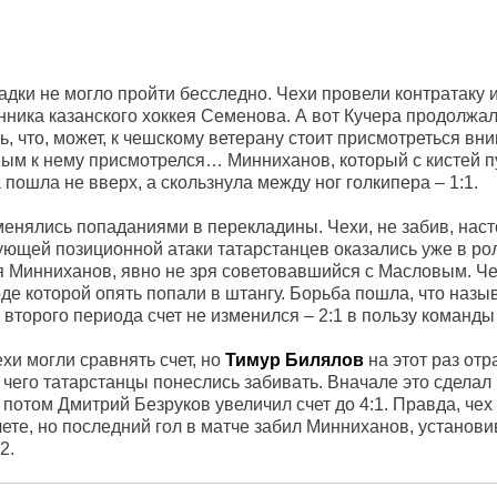
дки не могло пройти бесследно. Чехи провели контратаку и
нника казанского хоккея Семенова. А вот Кучера продолжал
ь, что, может, к чешскому ветерану стоит присмотреться вн
ым к нему присмотрелся… Минниханов, который с кистей пу
 пошла не вверх, а скользнула между ног голкипера – 1:1.
менялись попаданиями в перекладины. Чехи, не забив, наст
дующей позиционной атаки татарстанцев оказались уже в ро
 Минниханов, явно не зря советовавшийся с Масловым. Че
оде которой опять попали в штангу. Борьба пошла, что назыв
а второго периода счет не изменился – 2:1 в пользу команды
хи могли сравнять счет, но
Тимур Билялов
на этот раз отр
чего татарстанцы понеслись забивать. Вначале это сделал
потом Дмитрий Безруков увеличил счет до 4:1. Правда, чех
ете, но последний гол в матче забил Минниханов, установи
2.