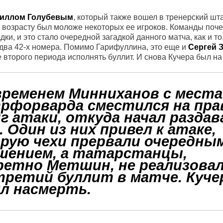
иллом Голубевым
, который также вошел в тренерский шт
о возрасту был моложе некоторых ее игроков. Команды поче
, и это стало очередной загадкой данного матча, как и то,
 два 42-х номера. Помимо Гарифуллина, это еще и
Сергей 
 второго периода исполнять буллит. И снова Кучера был на
временем Минниханов с места
рфорварда сместился на пр
г атаки, откуда начал разда
. Один из них привел к атаке,
рую чехи прервали очередны
шением, а татарстанцы,
ретно Метшин, не реализова
третий буллит в матче. Куче
л насмерть.