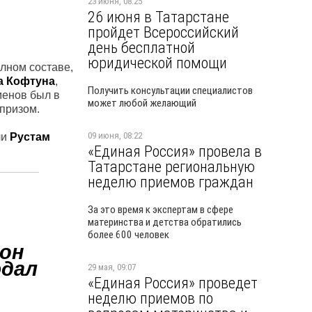
23 июня, 08:25
26 июня в Татарстане
пройдет Всероссийский
день бесплатной
юридической помощи
олном составе,
а Кофтуна
,
Получить консультации специалистов
менов был в
может любой желающий
рпризом.
09 июня, 08:22
ли
Рустам
«Единая Россия» провела в
Татарстане региональную
неделю приемов граждан
За это время к экспертам в сфере
материнства и детства обратились
более 600 человек
 он
юдал
29 мая, 09:07
«Единая Россия» проведет
неделю приемов по