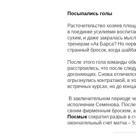
Посыпались голы
Расточительство хозяев площа
в поединке усилиями воспита
сухим, и даже закралась мысл
тренерам «Ак Барса? Но перв
странный бросок, когда шайба
После этого гола команды об
расстроились, что после сле
догоняющих. Снова отличился
огрызнулись контратакой, в х
встречных курсах, но до конц
В заключительном периоде че
исполнении Семенова. После 
своим фирменным броском, а 
Посмык
сократил разрыв в сч
окончательный счет матча – 5: