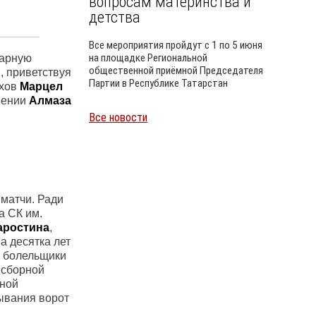
вопросам материнства и
детства
Все мероприятия пройдут с 1 по 5 июня
на площадке Региональной
дарную
общественной приёмной Председателя
, приветствуя
Партии в Республике Татарстан
ехов
Марцел
лнении
Алмаза
Все новости
Уайлд
 матчи. Ради
а СК им.
аростина
,
а десятка лет
, болельщики
 сборной
рной
ывания ворот