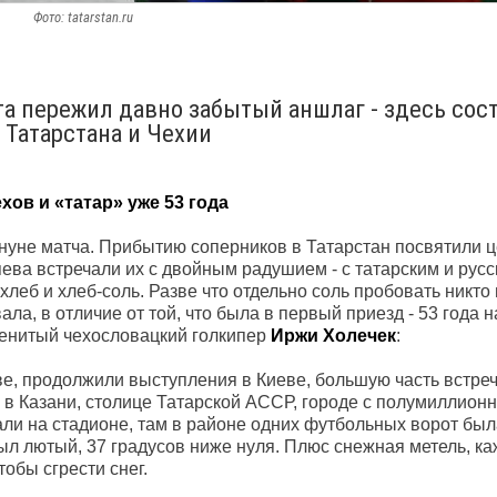
Фото: tatarstan.ru
та пережил давно забытый аншлаг - здесь сос
 Татарстана и Чехии
ов и «татар» уже 53 года
ануне матча. Прибытию соперников в Татарстан посвятили 
ева встречали их с двойным радушием - с татарским и русс
 хлеб и хлеб-соль. Разве что отдельно соль пробовать никто
ала, в отличие от той, что была в первый приезд - 53 года н
менитый чехословацкий голкипер
Иржи Холечек
:
ве, продолжили выступления в Киеве, большую часть встреч
 в Казани, столице Татарской АССР, городе с полумиллион
али на стадионе, там в районе одних футбольных ворот был
ыл лютый, 37 градусов ниже нуля. Плюс снежная метель, ка
тобы сгрести снег.