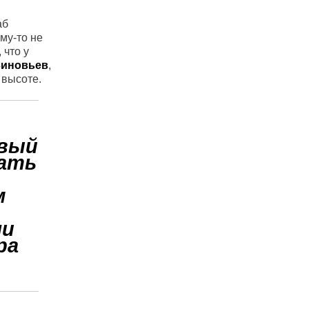
аб
му-то не
 что у
Зиновьев
,
 высоте.
авый
вать
м
ли
ра