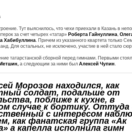
в
оение. Тут выяснилось, что чехи приехали в Казань в неп
ятерок за счет четырех «татар»
Роберта Гайнуллина
,
Олег
а Хабибуллина
. Причем из указанного квартета только Се
нд. Для остальных, не исключено, участие в ней стало сю
ение татарстанской сборной перед гимнами. Первыми стоя
Метшин,
а следующим за ними был
Алексей Чупин
.
сей Морозов
находился, как
ный солдат, подальше от
льства, поближе к кухне, в
ом случае к бортику. Оттуда
ственный с интересом набл
ем, как фанатская группа «Ак
а» а капелла исполнила гимн