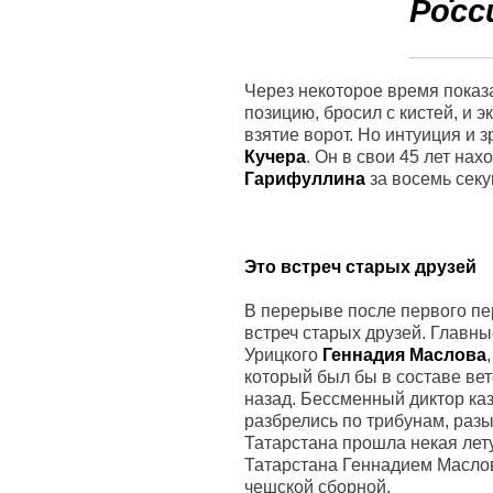
Росс
Через некоторое время показа
позицию, бросил с кистей, и 
взятие ворот. Но интуиция и 
Кучера
. Он в свои 45 лет н
Гарифуллина
за восемь секу
Это встреч старых друзей
В перерыве после первого пе
встреч старых друзей. Главны
Урицкого
Геннадия Маслова
который был бы в составе вет
назад. Бессменный диктор ка
разбрелись по трибунам, раз
Татарстана прошла некая лет
Татарстана Геннадием Маслов
чешской сборной.