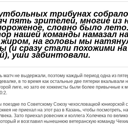
утбольных трибунах собрало
ч пять зрителей, многие из 
мороженое, словно было лето
ор нашей команды намазал н
 жиром, на головы мы натяну
ы (и сразу стали похожими на
й), уши забинтовали.
ь матч не выдержали, поэтому каждый период одна из пяте
девалке, в то время как остальные две пятерки вкалывали 
орой лиге, но зато ее хоккеисты были более привычные к м
0:2.
 поездке по Советскому Союзу чехословацкой юниорской с
ккея не приехал на этот раз в Казань, чтобы посмотреть, н
века. Зато приехал ровесник и коллега Холечека по велик
 который и возглавил нынешнюю ветеранскую команду Чехи