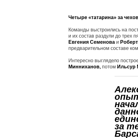
Четыре «татарина» за чехо
Команды выстроились на постр
и их состав раздули до трех п
Евгения Семенова
и
Роберт
предварительном составе кома
Интересно выглядело постро
Минниханов,
потом
Ильсур 
Алек
опыт
нача
данн
един
за т
Барс