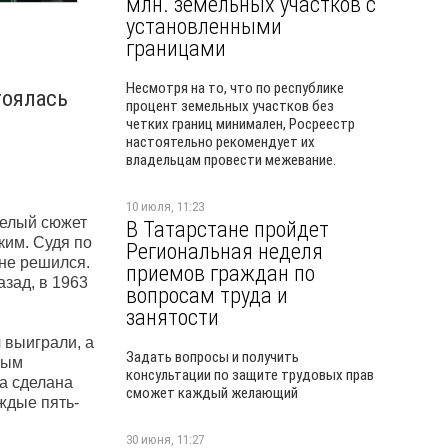
млн. земельных участков с
установленными
границами
Несмотря на то, что по республике
тоялась
процент земельных участков без
четких границ минимален, Росреестр
настоятельно рекомендует их
владельцам провести межевание.
10 июля, 11:23
целый сюжет
В Татарстане пройдет
ким. Судя по
Региональная неделя
 не решился.
приемов граждан по
азад, в 1963
вопросам труда и
занятости
 выиграли, а
Задать вопросы и получить
ным
консультации по защите трудовых прав
а сделана
сможет каждый желающий
ждые пять-
30 июня, 11:27