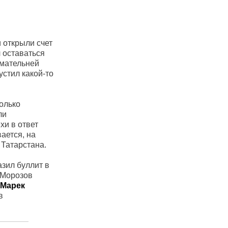
 открыли счет
 оставаться
имательней
стил какой-то
олько
ли
хи в ответ
ается, на
 Татарстана.
азил буллит в
 Морозов
Марек
в