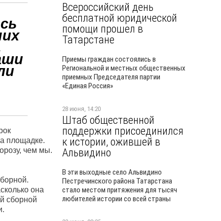
Всероссийский день
бесплатной юридической
сь
помощи прошел в
них
Татарстане
.
аши
Приемы граждан состоялись в
ли
Региональной и местных общественных
приемных Председателя партии
«Единая Россия»
28 июня, 14:20
Штаб общественной
поддержки присоединился
рок
к истории, ожившей в
на площадке.
орозу, чем мы.
Альвидино
В эти выходные село Альвидино
борной.
Пестречинского района Татарстана
асколько она
стало местом притяжения для тысяч
любителей истории со всей страны
ой сборной
и.