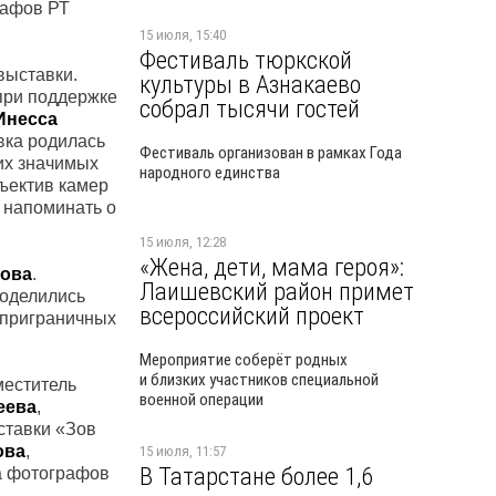
рафов РТ
15 июля, 15:40
Фестиваль тюркской
выставки.
культуры в Азнакаево
при поддержке
собрал тысячи гостей
Инесса
вка родилась
Фестиваль организован в рамках Года
ких значимых
народного единства
бъектив камер
и напоминать о
15 июля, 12:28
«Жена, дети, мама героя»:
ова
.
Лаишевский район примет
поделились
всероссийский проект
 приграничных
Мероприятие соберёт родных
и близких участников специальной
меститель
военной операции
еева
,
ставки «Зов
ова
,
15 июля, 11:57
В Татарстане более 1,6
а фотографов