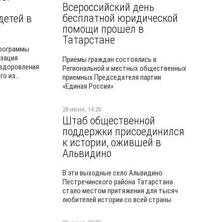
Всероссийский день
бесплатной юридической
детей в
помощи прошел в
Татарстане
программы
изация
Приемы граждан состоялись в
оздоровления
Региональной и местных общественных
о из...
приемных Председателя партии
«Единая Россия»
28 июня, 14:20
Штаб общественной
поддержки присоединился
к истории, ожившей в
Альвидино
В эти выходные село Альвидино
Пестречинского района Татарстана
стало местом притяжения для тысяч
любителей истории со всей страны