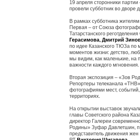
19 апреля сторонники партии
провели субботник во дворе 
В рамках субботника жителям
Первая – от Союза фотографо
Татарстанского реготделения
Герасимова, Дмитрий Зино
по идее Казанского ТЮЗа по м
моментов жизни: детство, люб
мы видим, как маленькие, на 
важности каждого мгновения.
Вторая экспозиция – «Зов Ро
Репортеры телеканала «ТНВ» 
фотографиями мест, событий,
территориях.
На открытии выставок звучал
главы Советского района Каз
директор Галереи современно
Родины» Зуфар Давлетшин, п
представитель движения жен
РТ
Виктория Шигапова
.