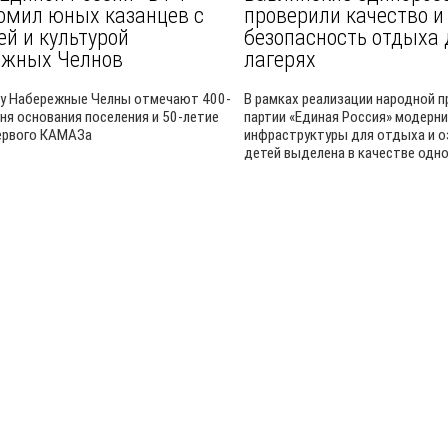
омил юных казанцев с
проверили качество и
ей и культурой
безопасность отдыха 
ежных Челнов
лагерях
ду Набережные Челны отмечают 400-
В рамках реализации народной 
дня основания поселения и 50-летие
партии «Единая Россия» модерн
ервого КАМАЗа
инфраструктуры для отдыха и 
детей выделена в качестве одног