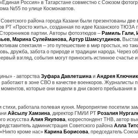
 «Единая Россия» в Татарстане совместно с Союзом фотог
дома №55 по улице Космонавтов.
 Советского района города Казани были презентованы две 
в РТ «Просто жить», созданная по идее Казанского ТЮЗА 
 Сторонников партии. Авторы фотоэтюдов –
Рамиль Гали, 
вьев, Марина Сулейманова, Артур Шамсутдинов.
Выста
отивам спектакля – это путешествие в мир простых, но та
овь, дружба, забота о природе и традиции народа. Через о
первый взгляд, события могут приносить истинное счастье 
дины» - авторства
Зуфара Давлетшина
и
Андрея Ключник
работают в зоне СВО в качестве военкоров. Журналисты 
 моментов, которые они видели в дни своего пребывания в
и стихи, работала полевая кухня. Мероприятие посетили за
ани
Айсылу Хамзина
, директор ГМИИ РТ
Розалия Нургал
го искусства
Алия Якупова
, корреспондент ТНВ, автор вы
редставитель администрация Советского района
Алла Тит
 «Никто кроме нас»
Карина Борисова
, председатель Союз