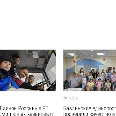
28.07.2026
Единой России» в РТ
Бавлинские единорос
омил юных казанцев с
проверили качество и