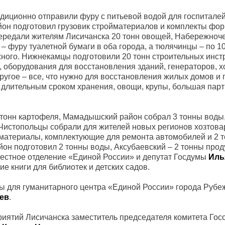
диционно отправили фуру с питьевой водой для госпиталей
йон подготовил грузовик стройматериалов и комплекты фо
передали жителям Лисичанска 20 тонн овощей, Набережноч
 фуру туалетной бумаги в оба города, а тюлячинцы – по 10
ного. Нижнекамцы подготовили 20 тонн строительных инст
 оборудования для восстановления зданий, генераторов, х
ругое – все, что нужно для восстановления жилых домов и 
с длительным сроком хранения, овощи, крупы, большая пар
 тонн картофеля, Мамадышский район собрал 3 тонны воды,
 Чистопольцы собрали для жителей новых регионов хозтова
материалы, комплектующие для ремонта автомобилей и 2 
он подготовил 2 тонны воды, Аксубаевский – 2 тонны прод
местное отделение «Единой России» и депутат Госдумы
Иль
ие книги для библиотек и детских садов.
ы для гуманитарного центра «Единой России» города Рубе
ев
.
иятий Лисичанска заместитель председателя комитета Гос