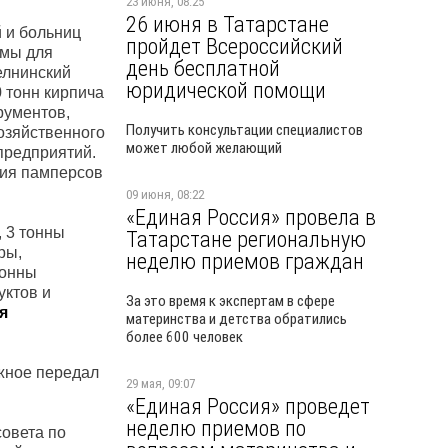
23 июня, 08:25
26 июня в Татарстане
 и больниц
пройдет Всероссийский
рмы для
день бесплатной
елнинский
юридической помощи
 тонн кирпича
рументов,
Получить консультации специалистов
озяйственного
может любой желающий
предприятий.
тия памперсов
09 июня, 08:22
«Единая Россия» провела в
 3 тонны
Татарстане региональную
ры,
неделю приемов граждан
тонны
уктов и
За это время к экспертам в сфере
я
материнства и детства обратились
более 600 человек
жное передал
29 мая, 09:07
«Единая Россия» проведет
неделю приемов по
совета по