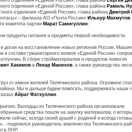
тного отделения «Единой России», глава района
Сергей Де
тного отделения «Единой России», глава района
Рамиль Н
стного отделения «Единой России», глава района
Дмитрий 
очтасы» – филиала АО «Почта России»
Ильнур Махмутов
го комитета партии
Марат Самигуллин
.
ли продукты питания и предметы первой необходимости.
и доски на восстановление новых регионов России. Машин
м в составе гуманитарного конвоя «Единой России» сопро
Фатхуллин
.
В сборе стройматериалов и продуктов помогли
амит Хакимов
и
Ленар Манихов
, а также руководство лес
руз от имени жителей Тюлячинского района. Огромное сп
айона. Мы и дальше будем помогать, поддерживать наши г
ссказал
Айрат Фатхуллин
.
серьезно. Выходцы из Тюлячинского района организовали
Собранные средства пошли на закупку материалов, о котор
жили сейчас, всегда своей душой с родиной и всегда готов
, - поделился руководитель землячества Тюлячинского ра
ыл в ЛНР.