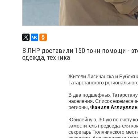
В ЛНР доставили 150 тонн помощи - эт
одежда, техника
Жители Лисичанска и Рубежно
Татарстанского региональног
В два подшефных Татарстану 
населения. Список ежемесячн
регионы,
Фаниля Аглиуллин
Юбилейную, 30-ую по счету к
заместитель председателя ко
секретарь Тюлячинского мест