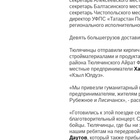
секретарь Алексеевского мес
секретарь Балтасинского мес
секретарь Чистопольского ме
директор УФПС «Татарстан П
регионального исполнительно
Девять большегрузов достави
Тюлячинцы отправили кирпич 
стройматериалами и продукта
района Тюлячинского Айрат 
местные предприниматели
Х
«Кзыл Юлдуз».
«Мы привезли гуманитарный г
предпринимателям, жителям р
Рубежное и Лисичанск», - ра
«Готовились к этой поездке 
благотворительный концерт. 
бойцы. Тюлячинцы, где бы ни 
нашим ребятам на передовой»
Даутов
, который также приб