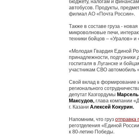
бюджету, налогам и финанса
автобусов. Продукты, предме
филиал АО «Почта России».
Также в составе груза - нова
микроволновые печи, интеракт
техники бойцов – «Уралов» и
«Молодая Гвардия Единой Рос
принадлежности, подгузники д
госпиталя в Луганске и бойц
участникам СВО автомобиль 
Свой вклад в формирование и
регионального сотрудничеств
депутат Казгордумы
Марсель
Максудов,
глава компании «
г. Казани
Алексей Кокурин.
Напомним, что груз
отправка 
реготделения «Единой России
к 80-летию Победы.