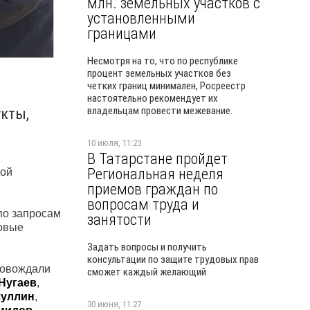
млн. земельных участков с
установленными
границами
Несмотря на то, что по республике
процент земельных участков без
четких границ минимален, Росреестр
настоятельно рекомендует их
укты,
владельцам провести межевание.
10 июля, 11:23
В Татарстане пройдет
Региональная неделя
дой
приемов граждан по
вопросам труда и
по запросам
занятости
новые
Задать вопросы и получить
консультации по защите трудовых прав
ровождали
сможет каждый желающий
Нугаев
,
хуллин
,
30 июня, 11:27