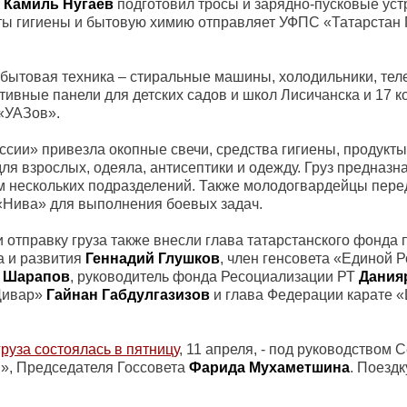
м
Камиль Нугаев
подготовил тросы и зарядно-пусковые уст
ты гигиены и бытовую химию отправляет УФПС «Татарстан
я бытовая техника – стиральные машины, холодильники, тел
ивные панели для детских садов и школ Лисичанска и 17 к
 «УАЗов».
сии» привезла окопные свечи, средства гигиены, продукты
ля взрослых, одеяла, антисептики и одежду. Груз предназн
ам нескольких подразделений. Также молодогвардейцы пер
«Нива» для выполнения боевых задач.
 отправку груза также внесли глава татарстанского фонда
а и развития
Геннадий Глушков
, член генсовета «Единой Р
 Шарапов
, руководитель фонда Ресоциализации РТ
Дания
Дивар»
Гайнан Габдулгазизов
и глава Федерации карате 
груза состоялась в пятницу
, 11 апреля, - под руководством 
», Председателя Госсовета
Фарида Мухаметшина
. Поезд