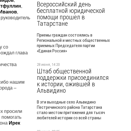
мидов
,
Всероссийский день
утфуллин
,
бесплатной юридической
Иванов
,
помощи прошел в
, руководитель
Татарстане
Приемы граждан состоялись в
Региональной и местных общественных
приемных Председателя партии
у со
«Единая Россия»
вождал глава
ничества
28 июня, 14:20
Штаб общественной
поддержки присоединился
асибо нашим
к истории, ожившей в
орода –
Альвидино
В эти выходные село Альвидино
Пестречинского района Татарстана
ых просили
стало местом притяжения для тысяч
ы помогать
любителей истории со всей страны
йона
Ирек