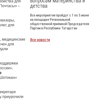
вопросам материнства и
ройства для
детства
 Почтасы» –
Все мероприятия пройдут с 1 по 5 июня
на площадке Региональной
евизоры,
общественной приёмной Председателя
олес для
Партии в Республике Татарстан
, медицинские
Все новости
Уайлд
ачен для
едали
 поддержки
оссии»,
р
«Шотокан»
Секретаря
ку приурочили