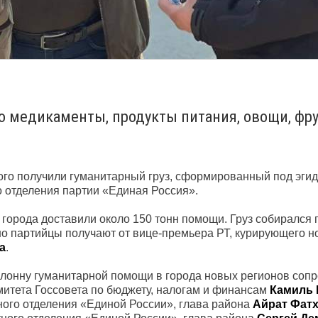
о медикаменты, продукты питания, овощи, фр
го получили гуманитарный груз, сформированный под эги
о отделения партии «Единая Россия».
города доставили около 150 тонн помощи. Груз собирался 
о партийцы получают от вице-премьера РТ, курирующего 
а
.
олонну гуманитарной помощи в города новых регионов соп
митета Госсовета по бюджету, налогам и финансам
Камиль 
ного отделения «Единой России», глава района
Айрат Фат