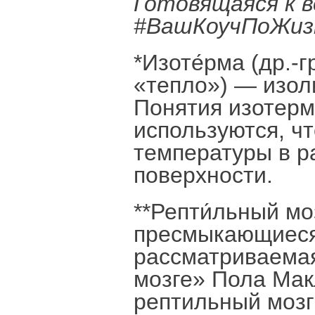
Готовящаяся к в
#ВашКоучПоЖиз
*Изоте́рма (др.-
«тепло») — изол
Понятия изотерм
используются, ч
температуры в р
поверхности.
**Репти́льный моз
пресмыкающиеся)
рассматриваемая
мозге» Пола Мак
рептильный мозг