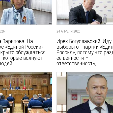
026
24 АПРЕЛЯ 2026
 Зарипова: На
Ирек Богуславский: Иду
е «Единой России»
выборы от партии «Еди
ткрыто обсуждаться
Россия», потому что ра
, которые волнуют
её ценности –
людей
ответственность,...