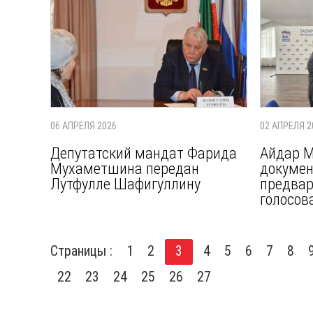
06 АПРЕЛЯ 2026
02 АПРЕЛЯ 2
Депутатский мандат Фарида
Айдар 
Мухаметшина передан
докумен
Лутфулле Шафигуллину
предва
голосов
Страницы :
1
2
3
4
5
6
7
8
22
23
24
25
26
27