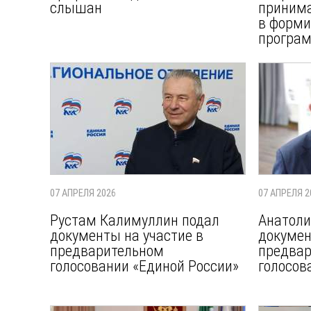
слышан
принима
в форми
програ
07 АПРЕЛЯ 2026
07 АПРЕЛЯ 2
Рустам Калимуллин подал
Анатоли
документы на участие в
докумен
предварительном
предва
голосовании «Единой России»
голосов