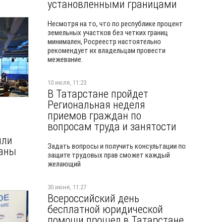
установленными границами
Несмотря на то, что по республике процент
земельных участков без четких границ
минимален, Росреестр настоятельно
рекомендует их владельцам провести
межевание.
10 июля, 11:23
В Татарстане пройдет
Региональная неделя
приемов граждан по
вопросам труда и занятости
или
Задать вопросы и получить консультации по
раны
защите трудовых прав сможет каждый
желающий
30 июня, 11:27
Всероссийский день
бесплатной юридической
помощи прошел в Татарстане