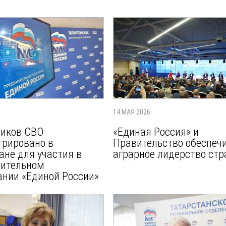
14 МАЯ 2026
ников СВО
«Единая Россия» и
трировано в
Правительство обеспеч
ане для участия в
аграрное лидерство ст
рительном
ании «Единой России»