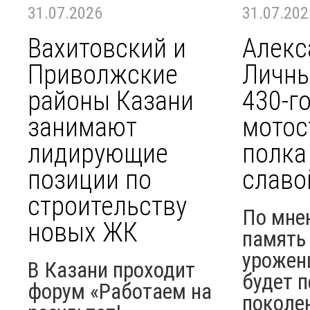
31.07.2026
31.07.202
Вахитовский и
Алекс
Приволжские
Личны
районы Казани
430-г
занимают
мотос
лидирующие
полка
позиции по
славо
строительству
По мне
новых ЖК
память 
урожен
В Казани проходит
будет п
форум «Работаем на
поколе