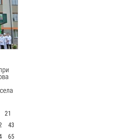
при
ова
 села
21
2
43
4
65