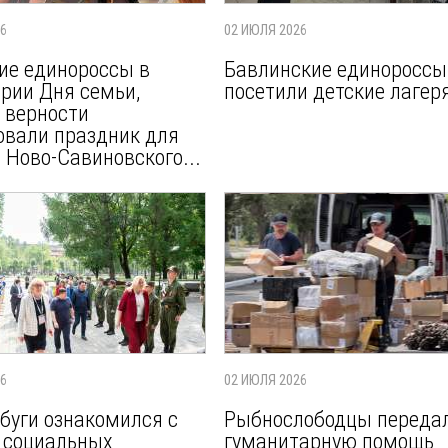
26
02 ИЮЛЯ 2026
ие единороссы в
Бавлинские единороссы
рии Дня семьи,
посетили детские лагер
 верности
овали праздник для
 Ново-Савиновского...
26
02 ИЮЛЯ 2026
буги ознакомился с
Рыбнослободцы переда
 социальных
гуманитарную помощь