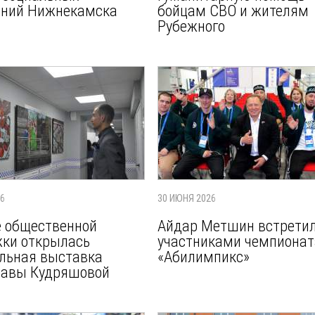
ений Нижнекамска
бойцам СВО и жителям
Рубежного
26
30 ИЮНЯ 2026
 общественной
Айдар Метшин встретил
ки открылась
участниками чемпионат
льная выставка
«Абилимпикс»
лавы Кудряшовой