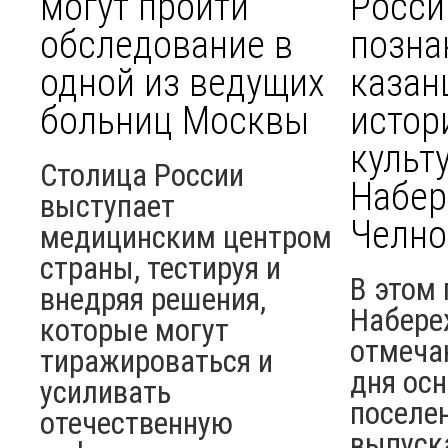
могут пройти
Росси
обследование в
позна
одной из ведущих
казан
больниц Москвы
истор
культ
Столица России
Набе
выступает
Челно
медицинским центром
страны, тестируя и
В этом 
внедряя решения,
Набере
которые могут
отмеча
тиражироваться и
дня ос
усиливать
поселен
отечественную
выпуск