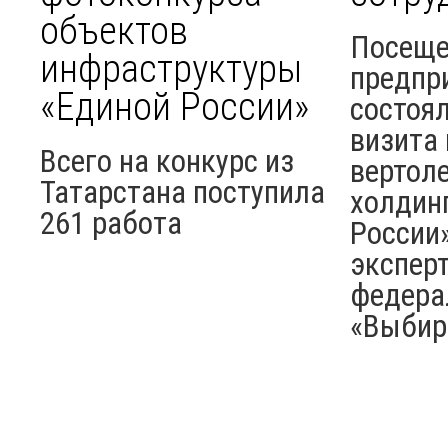
объектов
Посеще
инфраструктуры
предпр
«Единой России»
состоя
визита
Всего на конкурс из
вертол
Татарстана поступила
холдин
261 работа
России»
экспер
федера
«Выбира