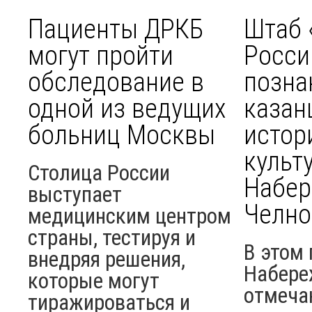
Пациенты ДРКБ
Штаб 
могут пройти
Росси
обследование в
позна
одной из ведущих
казан
больниц Москвы
истор
культ
Столица России
Набе
выступает
Челно
медицинским центром
страны, тестируя и
В этом 
внедряя решения,
Набере
которые могут
отмеча
тиражироваться и