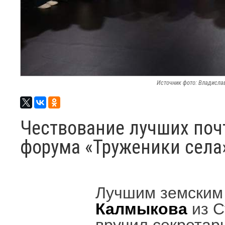
Источник фото: Владисла
Чествование лучших поч
форума «Труженики села
Лучшим земским
Калмыкова
из С