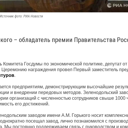
Источник фото: РИА Новости
кого – обладатель премии Правительства Ро
ь Комитета Госдумы по экономической политике, депутат от
. Церемонию награждения провел Первый заместитель пре
нтуров
.
чается предприятиям, демонстрирующим высочайшие резул
укции и внедрении передовых методов. Зеленодольский заво
ории организаций с численностью сотрудников свыше 1000 ч
имость его достижений.
нодольским заводом имени А.М. Горького носит комплексн
еоднократно посещал завод, лично познакомился с произв
а. Мы постоянно поддерживаем связь с руководством и ко