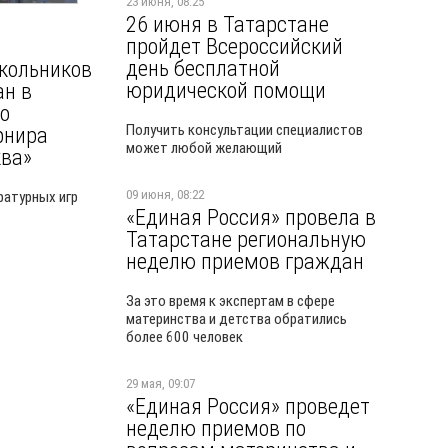
23 июня, 08:25
26 июня в Татарстане
пройдет Всероссийский
день бесплатной
кольников
юридической помощи
ан в
о
Получить консультации специалистов
рнира
может любой желающий
ва»
09 июня, 08:22
ратурных игр
«Единая Россия» провела в
Татарстане региональную
неделю приемов граждан
За это время к экспертам в сфере
материнства и детства обратились
более 600 человек
29 мая, 09:07
«Единая Россия» проведет
неделю приемов по