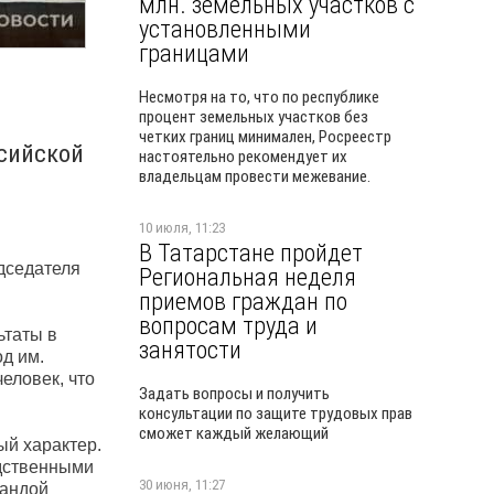
млн. земельных участков с
установленными
границами
Несмотря на то, что по республике
процент земельных участков без
четких границ минимален, Росреестр
ссийской
настоятельно рекомендует их
владельцам провести межевание.
10 июля, 11:23
В Татарстане пройдет
дседателя
Региональная неделя
приемов граждан по
вопросам труда и
ьтаты в
занятости
д им.
еловек, что
Задать вопросы и получить
консультации по защите трудовых прав
сможет каждый желающий
ый характер.
одственными
30 июня, 11:27
мандой