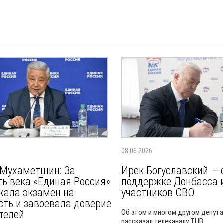
08.06.2026
Мухаметшин: За
Ирек Богуславский — 
ть века «Единая Россия»
поддержке Донбасса 
ала экзамен на
участников СВО
сть и завоевала доверие
телей
Об этом и многом другом депут
рассказал телеканалу ТНВ