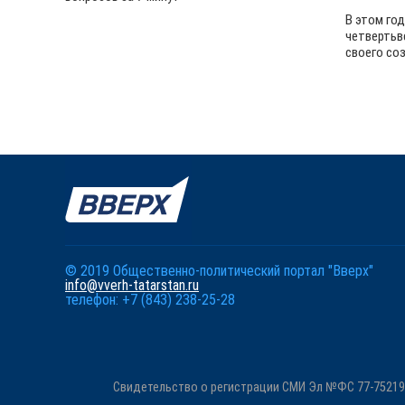
В этом го
четвертьв
своего со
© 2019 Общественно-политический портал "Вверх"
info@vverh-tatarstan.ru
телефон: +7 (843) 238-25-28
Свидетельство о регистрации СМИ Эл №ФС 77-75219 