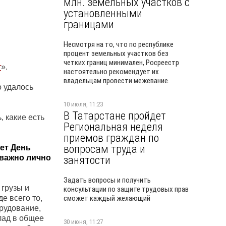
млн. земельных участков с
установленными
границами
Несмотря на то, что по республике
процент земельных участков без
четких границ минимален, Росреестр
т
».
настоятельно рекомендует их
владельцам провести межевание.
о удалось
10 июля, 11:23
В Татарстане пройдет
 какие есть
Региональная неделя
приемов граждан по
вопросам труда и
ет День
 важно лично
занятости
Задать вопросы и получить
грузы и
консультации по защите трудовых прав
е всего то,
сможет каждый желающий
рудование,
лад в общее
30 июня, 11:27