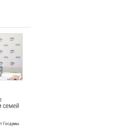
о
и семей
ат Госдумы