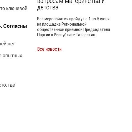
вопросам материнства и
детства
это ключевой
Все мероприятия пройдут с 1 по 5 июня
на площадке Региональной
». Согласны
общественной приёмной Председателя
Партии в Республике Татарстан
ней нет
Все новости
Уайлд
ее опытных
то, где