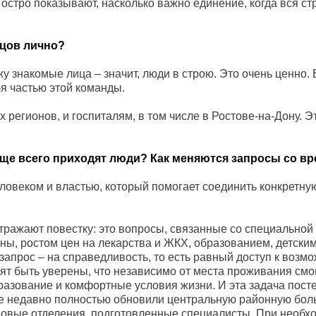
 остро показывают, насколько важно единение, когда вся ст
йцов лично?
у знакомые лица – значит, люди в строю. Это очень ценно. 
я частью этой команды.
регионов, и госпиталям, в том числе в Ростове-на-Дону. 
аще всего приходят люди? Как меняются запросы со в
еловеком и властью, который помогает соединить конкретну
тражают повестку: это вопросы, связанные со специальной
ны, ростом цен на лекарства и ЖКХ, образованием, детски
 запрос – на справедливость, то есть равный доступ к возм
ят быть уверены, что независимо от места проживания смо
азование и комфортные условия жизни. И эта задача пост
е недавно полностью обновили центральную районную бол
новые отделения, подготовленные специалисты. При необх