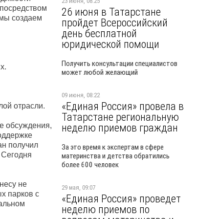
23 июня, 08:25
 посредством
26 июня в Татарстане
 мы создаем
пройдет Всероссийский
день бесплатной
юридической помощи
Получить консультации специалистов
х.
может любой желающий
09 июня, 08:22
«Единая Россия» провела в
лой отрасли.
Татарстане региональную
ее обсуждения,
неделю приемов граждан
поддержке
ан получил
За это время к экспертам в сфере
 Сегодня
материнства и детства обратились
более 600 человек
несу не
29 мая, 09:07
х парков с
«Единая Россия» проведет
ральном
неделю приемов по