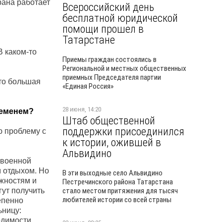
рана работает
Всероссийский день
бесплатной юридической
помощи прошел в
Татарстане
В каком-то
Приемы граждан состоялись в
Региональной и местных общественных
приемных Председателя партии
Это большая
«Единая Россия»
28 июня, 14:20
ременем?
Штаб общественной
поддержки присоединился
ю проблему с
к истории, ожившей в
Альвидино
 военной
м отдыхом. Но
В эти выходные село Альвидино
ожностям и
Пестречинского района Татарстана
гут получить
стало местом притяжения для тысяч
любителей истории со всей страны
епенно
ьницу:
одимости