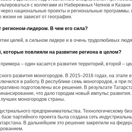
ультироваться с коллегами из Набережных Челнов и Казани
 через национальные проекты и региональные программы,
о жизни не зависит от географии.
т регионом-лидером. В чем его сила?
ятии целей, в сильном лидере и в очень трудолюбивых людя
, которые повлияли на развитие региона в целом?
примера – один касается развития территорий, второй – це
ного развития моногородов. В 2015–2016 годах, на этапе 
лючился в работу. В республике семь моногородов, и при 
еративно подготовлены все решения. В результате Татарст
нансирование, что дало городам новый импульс развития.
 лучших моногородов страны.
дустриального предпринимательства. Технологическому биз
 базе партийного проекта была создана сеть индустриальны
Татарстана. В дальнейшем это решение закрепили на феде
ированием.