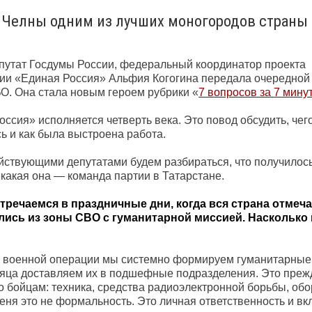
 Челны одним из лучших моногородов страны
путат Госдумы России, федеральный координатор проекта
ии «Единая Россия» Альфия Когогина передала очередной
О. Она стала новым героем рубрики «
7 вопросов за 7 мину
оссия» исполняется четверть века. Это повод обсудить, чег
сь и как была выстроена работа.
йствующими депутатами будем разбираться, что получилось,
 какая она — команда партии в Татарстане.
тречаемся в праздничные дни, когда вся страна отмеча
ись из зоны СВО с гуманитарной миссией. Насколько
й военной операции мы системно формируем гуманитарные 
сяца доставляем их в подшефные подразделения. Это прежд
о бойцам: техника, средства радиоэлектронной борьбы, обо
еня это не формальность. Это личная ответственность и вк