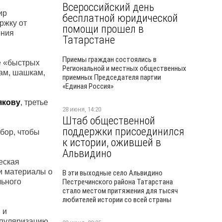
Всероссийский день
ир
бесплатной юридической
ржку от
помощи прошел в
ения
Татарстане
Приемы граждан состоялись в
е «быстрых
Региональной и местных общественных
ам, шашкам,
приемных Председателя партии
«Единая Россия»
якову
, третье
28 июня, 14:20
Штаб общественной
поддержки присоединился
бор, чтобы
к истории, ожившей в
Альвидино
еская
и материалы о
В эти выходные село Альвидино
льного
Пестречинского района Татарстана
стало местом притяжения для тысяч
любителей истории со всей страны
 и
опуляризацию