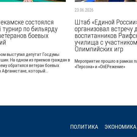
23.06.2026
екамске состоялся
Штаб «Единой России»
 турнир по бильярду
организовал встречу 
ветеранов боевых
воспитанников Раифс
ий
училища с участнико
Олимпийских игр
ом выступил депутат Госдумы
шин. На одном из приемов граждан в
Мероприятие прошло в рамках п
 нему обратился ветеран боевых
«Персона» и «ОпЕРежение»
 Афганистане, который...
ПОЛИТИКА
ЭКОНОМИКА