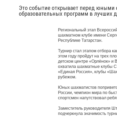
Это событие открывает перед юными 
образовательных программ в лучших д
Региональный этап Всероссий
шахматном клубе имени Серг
Республике Татарстан.
Турнир стал этапом отбора к
этом году пройдут на трех п
детском центре «Орлёнок» и 
охватила шахматные клубы Се
«Единая Россия», клубы «Шах
рубежом.
Юных шахматистов поприветст
России, чемпион мира по бы
спортсмен напутствовал ребя
Заместитель руководителя Ш
подчеркнула значимость турн