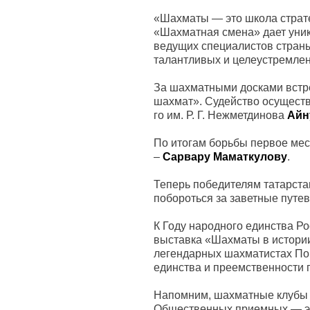
«Шахматы — это школа страте
«Шахматная смена» дает уник
ведущих специалистов страны
талантливых и целеустремлен
За шахматными досками встр
шахмат». Судейство осущест
го им. Р. Г. Нежметдинова
Айн
По итогам борьбы первое ме
–
Сарвару Маматкулову
.
Теперь победителям татарста
побороться за заветные путев
К Году народного единства Р
выставка «Шахматы в истории
легендарных шахматистах Пов
единства и преемственности 
Напомним, шахматные клубы 
Общественных приемных — эт