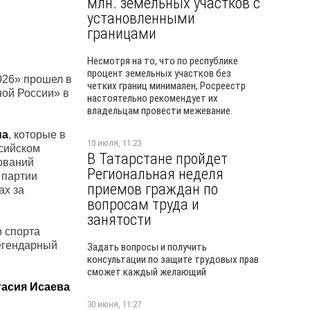
млн. земельных участков с
установленными
границами
Несмотря на то, что по республике
процент земельных участков без
026» прошел в
четких границ минимален, Росреестр
ой России» в
настоятельно рекомендует их
владельцам провести межевание.
на
, которые в
10 июля, 11:23
ссийском
В Татарстане пройдет
ований
Региональная неделя
 партии
приемов граждан по
ах за
вопросам труда и
занятости
 спорта
егендарный
Задать вопросы и получить
консультации по защите трудовых прав
сможет каждый желающий
асия Исаева
30 июня, 11:27