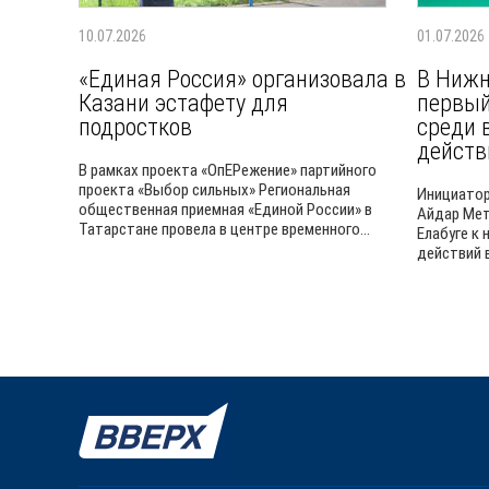
10.07.2026
01.07.2026
«Единая Россия» организовала в
В Нижн
Казани эстафету для
первый
подростков
среди 
действ
В рамках проекта «ОпЕРежение» партийного
проекта «Выбор сильных» Региональная
Инициатор
общественная приемная «Единой России» в
Айдар Мет
Татарстане провела в центре временного...
Елабуге к
действий в