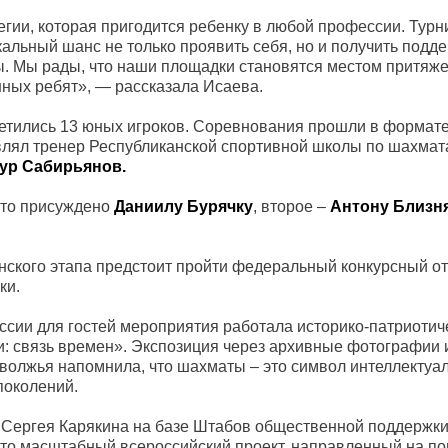
гии, которая пригодится ребенку в любой профессии. Турн
альный шанс не только проявить себя, но и получить подде
. Мы рады, что наши площадки становятся местом притяж
ных ребят», — рассказала Исаева.
етились 13 юных игроков. Соревнования прошли в формат
влял тренер Республиканской спортивной школы по шахмат
ур Сабирьянов.
сто присуждено
Даниилу Бурячку
, второе –
Антону Близн
нского этапа предстоит пройти федеральный конкурсный от
ки.
оссии для гостей мероприятия работала историко-патриотич
: связь времен». Экспозиция через архивные фотографии 
олжья напомнила, что шахматы – это символ интеллектуа
поколений.
Сергея Карякина на базе Штабов общественной поддержки
о масштабный всероссийский проект, направленный на п