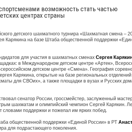
спортсменами возможность стать частью
етских центрах страны
ского детского шахматного турнира «Шахматная смена – 2
ея Карякина на базе Штаба общественной поддержки «Един
андидатов для участия в шахматных сменах
Сергея Каряки
лощадках: в Международном детском центре «Артек», Всеро
Всероссийском детском центре «Смена». География соревн
ргея Карякина, открытые на базе региональных отделений
маты для СВОих», а также площадки в вузах и Русских дом
вовал сенатор России, гроссмейстер, заслуженный мастер
стрым шахматам и олимпийский чемпион Сергей Карякин. Л
т словами поддержки и пожелал им ярких побед.
таба общественной поддержки «Единой России» в РТ
Анаст
ира для подрастающего поколения.