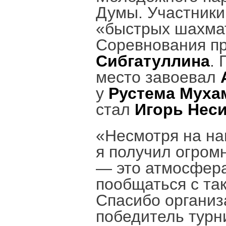
Думы. Участники
«быстрых шахмат
Соревнования п
Сибгатуллина
.
место завоевал
у
Рустема Муха
стал
Игорь Нес
«Несмотря на на
я получил огром
— это атмосфера
пообщаться с та
Спасибо организ
победитель турн