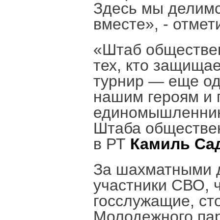
Здесь мы делимс
вместе», - отмет
«Штаб обществен
тех, кто защища
турнир — еще од
нашим героям и 
единомышленнико
Штаба обществе
в РТ
Камиль Са
За шахматными д
участники СВО, 
госслужащие, ст
Молодежного пар