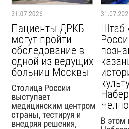
31.07.2026
31.07.202
Пациенты ДРКБ
Штаб 
могут пройти
Росси
обследование в
позна
одной из ведущих
казан
больниц Москвы
истор
культ
Столица России
Набе
выступает
Челно
медицинским центром
страны, тестируя и
В этом 
внедряя решения,