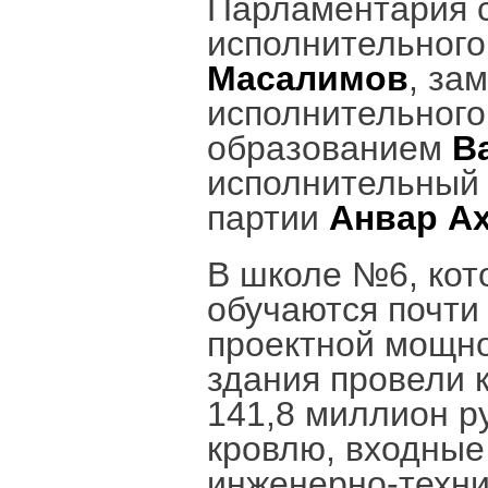
Парламентария с
исполнительного
Масалимов
, за
исполнительного
образованием
В
исполнительный 
партии
Анвар А
В школе №6, кото
обучаются почти 
проектной мощнос
здания провели 
141,8 миллион р
кровлю, входные
инженерно-техни