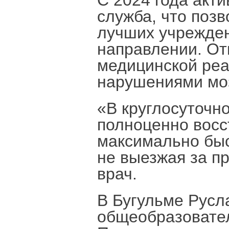
С 2024 года акт
служба, что поз
лучших учрежден
направлении. От
медицинской реа
нарушениями моз
«В круглосуточн
полноценно восс
максимально быс
не выезжая за п
врач.
В Бугульме Русл
общеобразовате