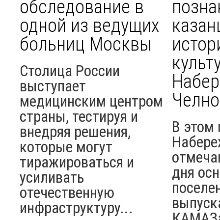
обследование в
позна
одной из ведущих
казан
больниц Москвы
истор
культ
Столица России
Набе
выступает
Челно
медицинским центром
страны, тестируя и
В этом 
внедряя решения,
Набере
которые могут
отмеча
тиражироваться и
дня ос
усиливать
поселен
отечественную
выпуск
инфраструктуру...
КАМАЗ