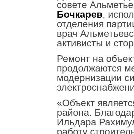
совете Альметье
Бочкарев
, испо
отделения парт
врач Альметьев
активисты и стор
Ремонт на объек
продолжаются ме
модернизации си
электроснабжени
«Объект являетс
района. Благода
Ильдара Рахимул
работу строитель