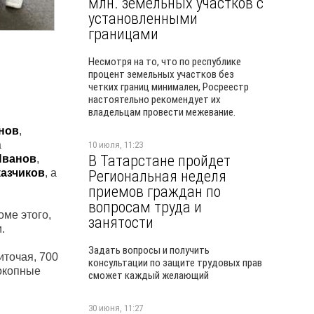
млн. земельных участков с
установленными
границами
Несмотря на то, что по республике
процент земельных участков без
четких границ минимален, Росреестр
настоятельно рекомендует их
владельцам провести межевание.
нов
,
а
10 июля, 11:23
В Татарстане пройдет
Иванов
,
азчиков
, а
Региональная неделя
приемов граждан по
вопросам труда и
ме этого,
занятости
.
Задать вопросы и получить
иточая, 700
консультации по защите трудовых прав
 окопные
сможет каждый желающий
30 июня, 11:27