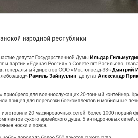
ганской народной республики
участие депутат Государственной Думы
Ильдар Гильмутди
ппы партии «Единая Россия» в Совете пгт Васильево, глав
в
, генеральный директор ООО «Мостопоезд-33»
Дмитрий 
Хлебозавод»
Рамиль Зайнуллин
, депутат
Александр Прик
.
 приобрело для военнослужащих 20-тонный контейнер. Кро
или прицеп для перевозки боекомплектов и мобильные печи
изготовили 20 маскировочных сетей, более 1000 порций ф
омплектов сухого армейского душа, 5 антидроновых сетей,
тяные носки и пояса.
 небо» передала более 500 пакетов сухого супа.