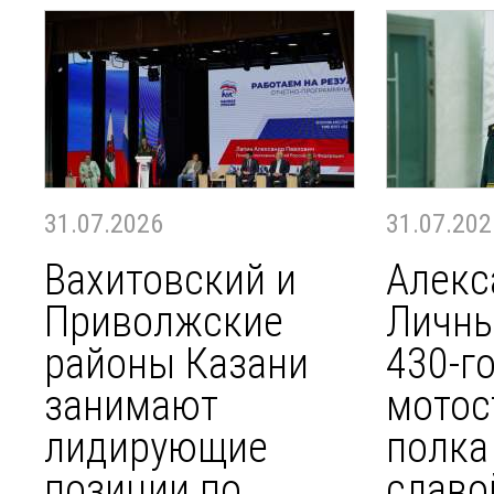
31.07.2026
31.07.202
Вахитовский и
Алекс
Приволжские
Личны
районы Казани
430-г
занимают
мотос
лидирующие
полка
позиции по
славо