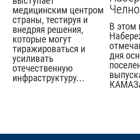
выступает
Челно
медицинским центром
страны, тестируя и
В этом 
внедряя решения,
Набере
которые могут
отмеча
тиражироваться и
дня ос
усиливать
поселен
отечественную
выпуск
инфраструктуру...
КАМАЗ