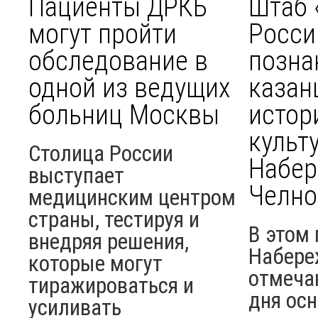
Пациенты ДРКБ
Штаб 
могут пройти
Росси
обследование в
позна
одной из ведущих
казан
больниц Москвы
истор
культ
Столица России
Набе
выступает
Челно
медицинским центром
страны, тестируя и
В этом 
внедряя решения,
Набере
которые могут
отмеча
тиражироваться и
дня ос
усиливать