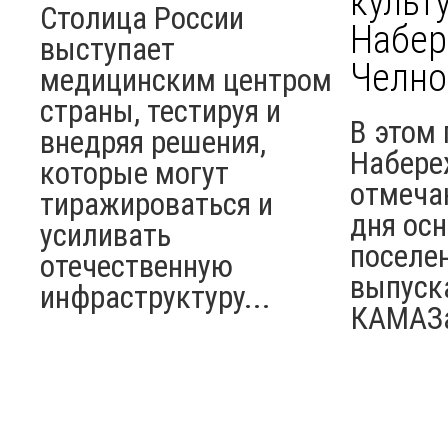
культ
Столица России
Набе
выступает
Челно
медицинским центром
страны, тестируя и
В этом 
внедряя решения,
Набере
которые могут
отмеча
тиражироваться и
дня ос
усиливать
поселен
отечественную
выпуск
инфраструктуру...
КАМАЗ