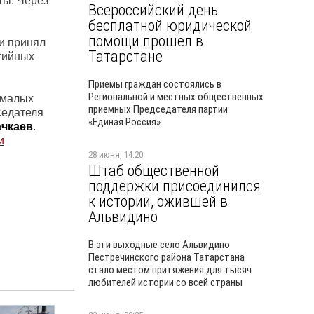
ты. Через
Всероссийский день
бесплатной юридической
помощи прошел в
ии принял
Татарстане
тийных
Приемы граждан состоялись в
Региональной и местных общественных
 малых
приемных Председателя партии
седателя
«Единая Россия»
ачкаев
.
и
28 июня, 14:20
Штаб общественной
поддержки присоединился
к истории, ожившей в
Альвидино
В эти выходные село Альвидино
Пестречинского района Татарстана
стало местом притяжения для тысяч
любителей истории со всей страны