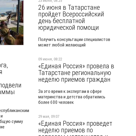
23 июня, 08:25
26 июня в Татарстане
пройдет Всероссийский
день бесплатной
юридической помощи
Получить консультации специалистов
может любой желающий
09 июня, 08:22
га,
«Единая Россия» провела в
я
Татарстане региональную
неделю приемов граждан
подвели
раммы
За это время к экспертам в сфере
материнства и детства обратились
более 600 человек
республиканским
 и
29 мая, 09:07
общую сумму
«Единая Россия» проведет
гие
неделю приемов по