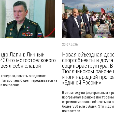
30.07.2026
ндр Лапин: Личный
Новая объездная доро
 430-го мотострелкового
спортобъекты и друга
овеял себя славой
социнфраструктура: В
Тюлячинском районе 
 генерала, память о подвигах
итоги народной прог
 Татарстана будет передаваться из
«Единой России»
 в поколение
В этом году по федеральным и 
программам в районе построены
отремонтированы объекты на 
более 550 млн рублей. Эти и дру
показатели...