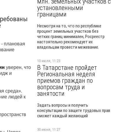
млн. земельных участков с
установленными
границами
требованы
е
Несмотря на то, что по республике
процент земельных участков без
четких границ минимален, Росреестр
настоятельно рекомендует их
 - плановая
владельцам провести межевание.
ование
10 июля, 11:23
В Татарстане пройдет
ин
уверен, что
Региональная неделя
идж и
приемов граждан по
вопросам труда и
ая среда».
занятости
ние людей к
Задать вопросы и получить
консультации по защите трудовых прав
пространств
сможет каждый желающий
30 июня, 11:27