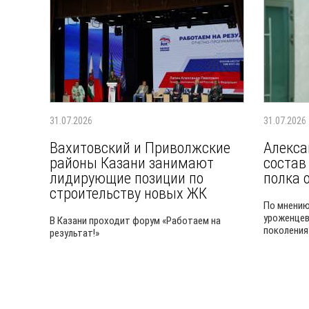
31.07.2026
31.07.2026
Вахитовский и Приволжские
Алекса
районы Казани занимают
состав
лидирующие позиции по
полка 
строительству новых ЖК
По мнению
уроженцев
В Казани проходит форум «Работаем на
поколения
результат!»