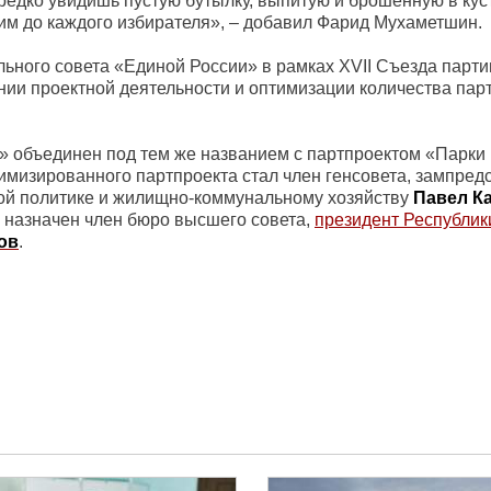
 редко увидишь пустую бутылку, выпитую и брошенную в кус
м до каждого избирателя», – добавил Фарид Мухаметшин.
льного совета «Единой России» в рамках XVII Съезда парт
ии проектной деятельности и оптимизации количества пар
» объединен под тем же названием с партпроектом «Парки
имизированного партпроекта стал член генсовета, зампред
ой политике и жилищно-коммунальному хозяйству
Павел К
 назначен член бюро высшего совета,
президент Республик
ов
.