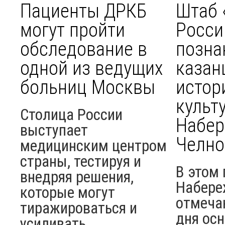
Пациенты ДРКБ
Штаб 
могут пройти
Росси
обследование в
позна
одной из ведущих
казан
больниц Москвы
истор
культ
Столица России
Набе
выступает
Челно
медицинским центром
страны, тестируя и
В этом 
внедряя решения,
Набере
которые могут
отмеча
тиражироваться и
дня ос
усиливать