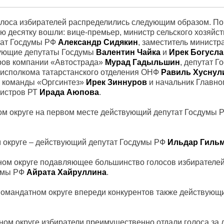
олоса избирателей распределились следующим образом. По
ю десятку вошли: вице-премьер, министр сельского хозяйс
тат Госдумы РФ
Александр Сидякин
, заместитель минист
вующие депутаты Госдумы
Валентин Чайка
и
Ирек Богусл
оров компании «Автострада»
Мурад Гадыльшин
, депутат 
ь исполкома татарстанского отделения ОНФ
Равиль Хуснул
а команды «Оргсинтез»
Ирек Зиннуров
и начальник Главно
нистров РТ
Ирада Аюпова
.
м округе на первом месте действующий депутат Госдумы 
 округе – действующий депутат Госдумы РФ
Ильдар Гиль
ом округе подавляющее большинство голосов избирателей
думы РФ
Айрата Хайруллина
.
омандатном округе впереди конкурентов также действующи
ом округе избиратели преимущественно отдали голоса за 