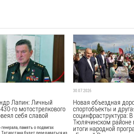
30.07.2026
ндр Лапин: Личный
Новая объездная доро
 430-го мотострелкового
спортобъекты и друга
овеял себя славой
социнфраструктура: В
Тюлячинском районе 
 генерала, память о подвигах
итоги народной прог
 Татарстана будет передаваться из