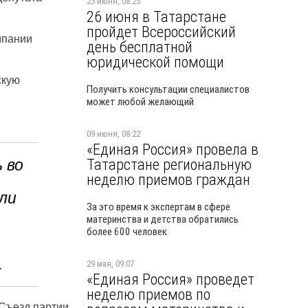
23 июня, 08:25
26 июня в Татарстане
пройдет Всероссийский
мпании
день бесплатной
юридической помощи
скую
Получить консультации специалистов
может любой желающий
09 июня, 08:22
«Единая Россия» провела в
Татарстане региональную
 во
неделю приемов граждан
ли
За это время к экспертам в сфере
материнства и детства обратились
более 600 человек
.
29 мая, 09:07
«Единая Россия» проведет
неделю приемов по
Съезд партии,