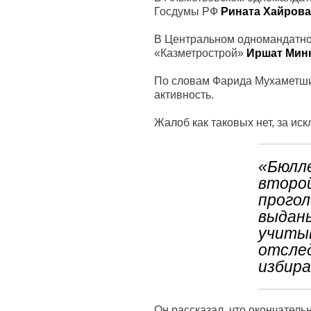
Госдумы РФ
Рината Хайрова
В Центральном одномандатном
«Казметрострой»
Иршат Мин
По словам Фарида Мухаметшин
активность.
Жалоб как таковых нет, за ис
«Бюлле
второй
прогол
выданы
учиты
отсле
избир
Он рассказал, что окончатель