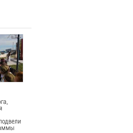
га,
я
подвели
раммы