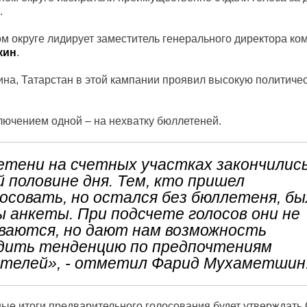
.
 округе лидирует заместитель генерального директора ко
кин
.
а, Татарстан в этой кампании проявил высокую политиче
ключением одной – на нехватку бюллетеней.
тени на счетных участках закончились
 половине дня. Тем, кто пришел
осовать, но остался без бюллетеня, бы
 анкеты. При подсчете голосов они не
ваются, но дают нам возможность
дить тенденцию по предпочтениям
ателей», - отметил Фарид Мухаметшин
ные итоги предварительного голосования будет утверждать 