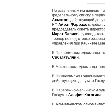
По озвученным им данным, г
федеральному списку в перву
Ахметов
, действующий депу
РФ
Айрат Фаррахов
, дейст
председатель совета директ
Марат Бариев
, руководител
тренер по подготовке резерв
управления при Кабинете ми
В Приволжском одномандатно
Сибагатуллин
.
В Московском одномандатном
В Нижнекамском одномандатн
действующего депутата Гос
В Набережно-Челнинском одн
Госдумы
Альфия Когогина
.
В Альметьевском одномандатн