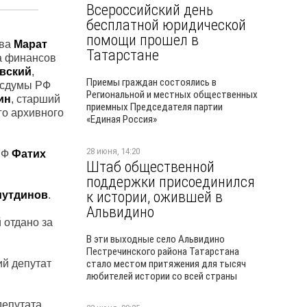
Всероссийский день
бесплатной юридической
помощи прошел в
тва
Марат
Татарстане
ра финансов
авский
,
Приемы граждан состоялись в
Госдумы РФ
Региональной и местных общественных
ин
, старший
приемных Председателя партии
го архивного
«Единая Россия»
28 июня, 14:20
РФ
Фатих
Штаб общественной
поддержки присоединился
к истории, ожившей в
мутдинов
.
Альвидино
 отдано за
В эти выходные село Альвидино
Пестречинского района Татарстана
й депутат
стало местом притяжения для тысяч
любителей истории со всей страны
депутата