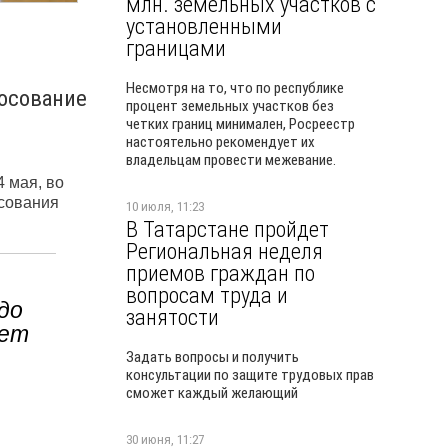
млн. земельных участков с
установленными
границами
Несмотря на то, что по республике
лосование
процент земельных участков без
четких границ минимален, Росреестр
настоятельно рекомендует их
владельцам провести межевание.
 мая, во
осования
10 июля, 11:23
В Татарстане пройдет
Региональная неделя
приемов граждан по
вопросам труда и
до
занятости
тет
Задать вопросы и получить
консультации по защите трудовых прав
сможет каждый желающий
30 июня, 11:27