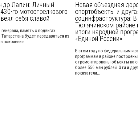
ндр Лапин: Личный
Новая объездная доро
 430-го мотострелкового
спортобъекты и друга
овеял себя славой
социнфраструктура: В
Тюлячинском районе 
 генерала, память о подвигах
итоги народной прог
 Татарстана будет передаваться из
«Единой России»
 в поколение
В этом году по федеральным и 
программам в районе построены
отремонтированы объекты на 
более 550 млн рублей. Эти и дру
показатели...