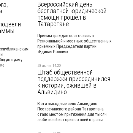
Всероссийский день
га,
бесплатной юридической
я
помощи прошел в
Татарстане
подвели
раммы
Приемы граждан состоялись в
Региональной и местных общественных
приемных Председателя партии
республиканским
«Единая Россия»
 и
общую сумму
гие
28 июня, 14:20
Штаб общественной
поддержки присоединился
к истории, ожившей в
Альвидино
В эти выходные село Альвидино
Пестречинского района Татарстана
стало местом притяжения для тысяч
любителей истории со всей страны