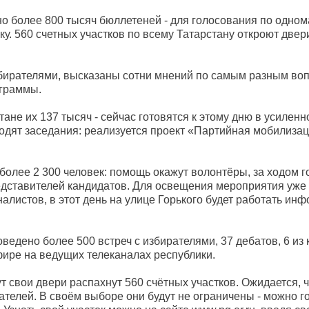
но более 800 тысяч бюллетеней - для голосования по одно
у. 560 счетных участков по всему Татарстану откроют две
збирателями, высказаны сотни мнений по самым разным во
граммы.
стане их 137 тысяч - сейчас готовятся к этому дню в усилен
дят заседания: реализуется проект «Партийная мобилизаци
более 2 300 человек: помощь окажут волонтёры, за ходом 
редставителей кандидатов. Для освещения мероприятия уже
алистов, в этот день на улице Горького будет работать и
едено более 500 встреч с избирателями, 37 дебатов, 6 из
ире на ведущих телеканалах республики.
т свои двери распахнут 560 счётных участков. Ожидается, ч
ателей. В своём выборе они будут не ограничены - можно г