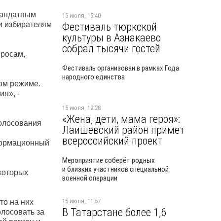
мандатным
15 июля, 15:40
ри избирателям
Фестиваль тюркской
культуры в Азнакаево
собрал тысячи гостей
просам,
Фестиваль организован в рамках Года
народного единства
ном режиме.
я», -
15 июля, 12:28
«Жена, дети, мама героя»:
голосования
Лаишевский район примет
всероссийский проект
нформационный
Мероприятие соберёт родных
и близких участников специальной
 которых
военной операции
15 июля, 11:57
то на них
В Татарстане более 1,6
олосовать за