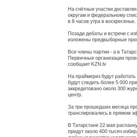
На счётные участки доставле
округам и федеральному списк
в 8 часов утра в воскресенье.
Позади дебаты и встречи с и
изложены предвыборные про
Все члены партии - а в Татар
Первичные организации прово
сообщает KZN.tv
На праймериз будут работать 
будут следить более 5 000 п
аккредитовано около 300 журн
центр.
За три прошедших месяца пров
транслировались в прямом эф
В Татарстане 22 мая распахну
придут около 400 тысяч избир